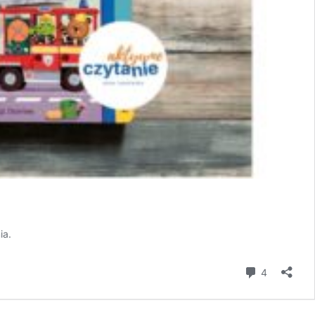
ia.
komentar
4