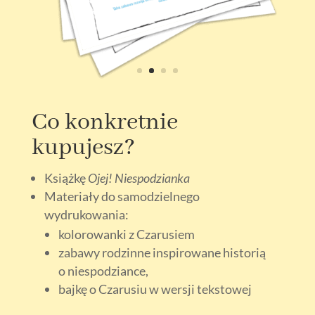
Co konkretnie
kupujesz?
Książkę
Ojej! Niespodzianka
Materiały do samodzielnego
wydrukowania:
kolorowanki z Czarusiem
zabawy rodzinne inspirowane historią
o niespodziance,
bajkę o Czarusiu w wersji tekstowej