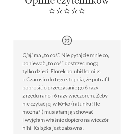
Opinie czytelników
⭐️⭐️⭐️⭐️⭐️
Ojej!
ma „to coś”. Nie pytajcie mnie co,
ponieważ „to coś” dostrzec mogą
tylko dzieci. Florek polubił komiks
o Czarusiu do tego stopnia, że potrafił
poprosić o przeczytanie go 6 razy
z rzędu rano i 6 razy wieczorem. Żeby
nie czytać jej w kółko (ratunku! Ile
można?!) musiałam ją schować
i wyjęłam właśnie dopiero na wieczór
hihi. Książka jest zabawna,