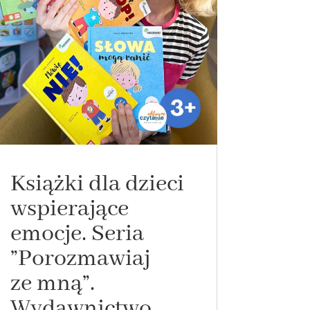
Książki dla dzieci
wspierające
emocje. Seria
”Porozmawiaj
ze mną”.
Wydawnictwo