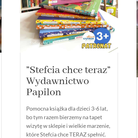
”Stefcia chce teraz”
Wydawnictwo
Papilon
Pomocna książka dla dzieci 3-6 lat,
bo tym razem bierzemy na tapet
wizytę w sklepie i wielkie marzenie,
które Stefcia chce TERAZ spełnić.