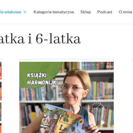
rie wiekowe
Kategorie tematyczne
Sklep
Podcast
O mnie
atka i 6-latka