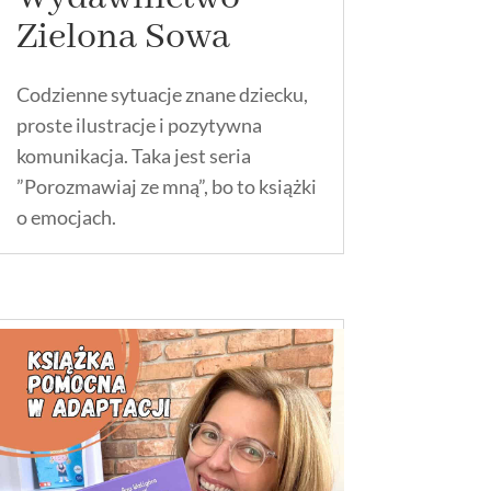
Zielona Sowa
Codzienne sytuacje znane dziecku,
proste ilustracje i pozytywna
komunikacja. Taka jest seria
”Porozmawiaj ze mną”, bo to książki
o emocjach.