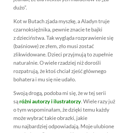
dużo”.
Kot w Butach zjada myszkę, a Aladyn truje
czarnoksiężnika, pewnie znacie te bajki
z dzieciństwa. Tak wygląda rozprawienie się
(baśniowe) ze złem, zło musi zostać
zlikwidowane. Dzieci przyjmują to zupełnie
naturalnie. O wiele rzadziej niż dorośli
rozpatrują, że ktoś chciał zjeść głównego
bohatera i mu się nie udało.
Swoją drogą, podoba mi się, że w tej serii
są
różni autorzy i ilustratorzy
. Wiele razy już
o tym wspominałam, że dzięki temu każdy
może wybrać takie obrazki, jakie
mu najbardziej odpowiadają. Moje ulubione