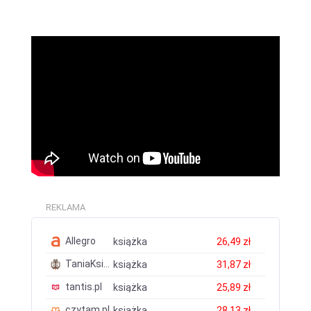
REKLAMA
Allegro
książka
26,49 zł
TaniaKsiazka.pl
książka
31,87 zł
tantis.pl
książka
25,89 zł
czytam.pl
książka
28,13 zł