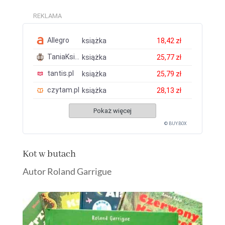
REKLAMA
Allegro
książka
18,42 zł
TaniaKsiazka.pl
książka
25,77 zł
tantis.pl
książka
25,79 zł
czytam.pl
książka
28,13 zł
Pokaż więcej
© BUY.BOX
​Kot w butach
Autor Roland Garrigue