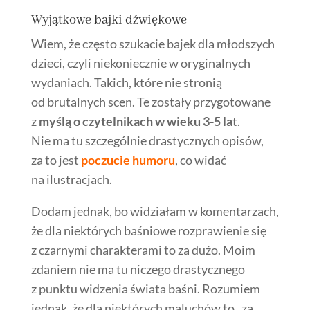
Wyjątkowe bajki dźwiękowe
Wiem, że często szukacie bajek dla młodszych
dzieci, czyli niekoniecznie w oryginalnych
wydaniach. Takich, które nie stronią
od brutalnych scen. Te zostały przygotowane
z
myślą o czytelnikach w wieku 3-5 la
t.
Nie ma tu szczególnie drastycznych opisów,
za to jest
poczucie humoru
, co widać
na ilustracjach.
Dodam jednak, bo widziałam w komentarzach,
że dla niektórych baśniowe rozprawienie się
z czarnymi charakterami to za dużo. Moim
zdaniem nie ma tu niczego drastycznego
z punktu widzenia świata baśni. Rozumiem
jednak, że dla niektórych maluchów to „za