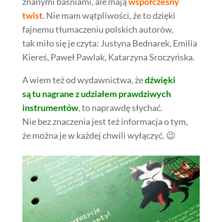
znanymi baśniami, ale mają
współczesny
twist
. Nie mam wątpliwości, że to dzięki
fajnemu tłumaczeniu polskich autorów,
tak miło się je czyta: Justyna Bednarek, Emilia
Kiereś, Paweł Pawlak, Katarzyna Sroczyńska.
A wiem też od wydawnictwa, że
dźwięki
są tu nagrane z udziałem prawdziwych
instrumentów
, to naprawdę słychać.
Nie bez znaczenia jest też informacja o tym,
że można je w każdej chwili wyłączyć. 😉