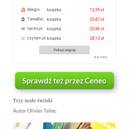
Allegro
książka
12,99 zł
TaniaKsiazka.pl
książka
25,87 zł
tantis.pl
książka
25,86 zł
czytam.pl
książka
28,13 zł
Pokaż więcej
© BUY.BOX
Sprawdź też przez Ceneo
Trzy małe świnki
Autor Olivier Tallec