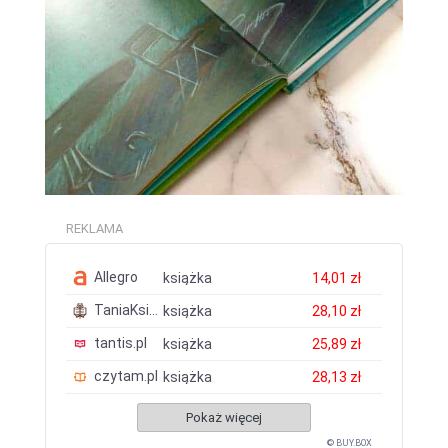
REKLAMA
Allegro
książka
14,01 zł
TaniaKsiazka.pl
książka
28,10 zł
tantis.pl
książka
25,89 zł
czytam.pl
książka
28,13 zł
Pokaż więcej
© BUY.BOX