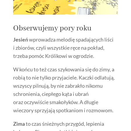
Obserwujemy pory roku
Jesień
wprowadza melodię spadających liści
i zbiorów, czyli wszystkie ręce na pokład,
trzeba pomóc Królikowi w ogrodzie.
W końcu to też czas szykowania się do zimy, a
robią to nie tylko przyjaciele. Kaczki odlatują,
wszyscy pilnują, by nie zabrakło nikomu
schronienia, ciepłego kąta i ubrań
oraz oczywiście smakołyków. A długie
wieczory sprzyjają spotkaniom i rozmowom.
Zima
to czas śnieżnych przygód, lepienia