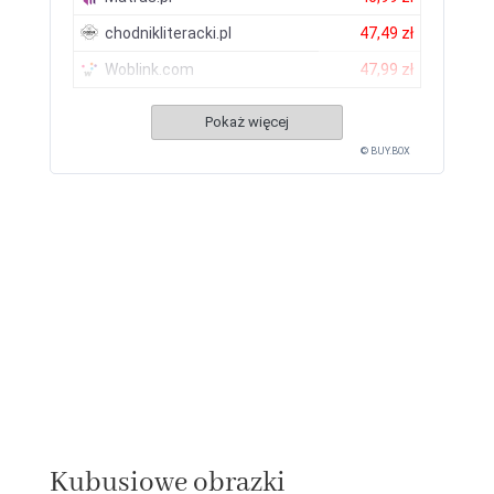
chodnikliteracki.pl
47,49 zł
Woblink.com
47,99 zł
Pokaż więcej
© BUY.BOX
Kubusiowe obrazki