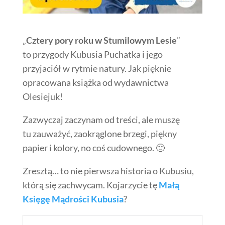
„
Cztery pory roku w Stumilowym Lesie
”
to przygody Kubusia Puchatka i jego
przyjaciół w rytmie natury. Jak pięknie
opracowana książka od wydawnictwa
Olesiejuk!
Zazwyczaj zaczynam od treści, ale muszę
tu zauważyć, zaokrąglone brzegi, piękny
papier i kolory, no coś cudownego. 🙂
Zresztą… to nie pierwsza historia o Kubusiu,
którą się zachwycam. Kojarzycie tę
Małą
Księgę Mądrości Kubusia
?