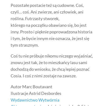
Pozostałe postacie też są cudowne. Coś,
czyli… coś. Ani zwierze, ani człowiek, ani
roślina. Futrzasty stworek,
którego na początku obawiano się, bo jest
inny. Prosto i pięknie poprowadzona historia
i tym, że bycie innym nie oznacza, że jest się
tym strasznym.
Coś tu nie próbuje nikomu niczego wyjaśniać,
znowu jest tak, że to mieszkańcy lasu sami
dochodzą do wniosku, że chcą lepiej poznać
Cosia. I coś z nimi zostaje na zawsze.
Autor Marc Boutavant
Ilustracje Astrid D
esbordes
Wydawnictwo Wytwórnia