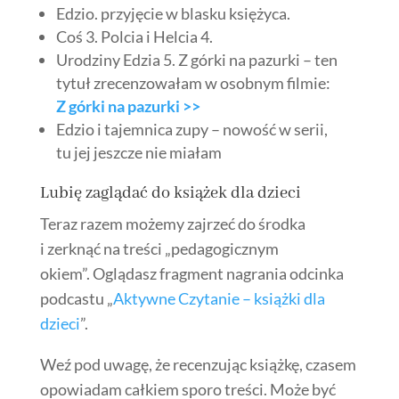
Edzio. przyjęcie w blasku księżyca.
Coś 3. Polcia i Helcia 4.
Urodziny Edzia 5. Z górki na pazurki – ten
tytuł zrecenzowałam w osobnym filmie:
Z górki na pazurki >>
Edzio i tajemnica zupy – nowość w serii,
tu jej jeszcze nie miałam
Lubię zaglądać do
książek dla dzieci
Teraz razem możemy zajrzeć do środka
i zerknąć na treści „pedagogicznym
okiem”. Oglądasz fragment nagrania odcinka
podcastu „
Aktywne Czytanie – książki dla
dzieci
”.
Weź pod uwagę, że recenzując książkę, czasem
opowiadam całkiem sporo treści. Może być