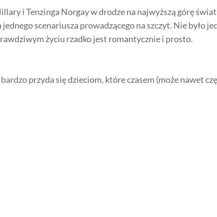
llary i Tenzinga Norgay
w drodze na naj
wyższą
górę świat
 jednego scenariusza prowadzącego na szczyt. Nie było jedne
rawdziwym życiu rzadko jest romantycznie i prosto.
ka bardzo przyda się dzieciom, które czasem (może nawet czę