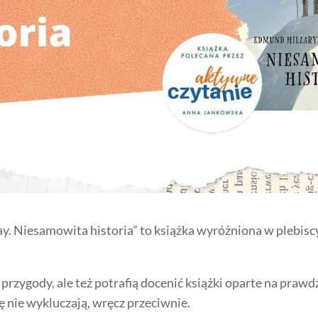
ay. Niesamowita historia” to książka wyróżniona w plebisc
bią przygody, ale też potrafią docenić książki oparte na pr
ę nie wykluczają, wręcz przeciwnie.