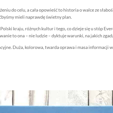
niu do celu, a cała opowieść to historia o walce ze słaboś
oćbyśmy mieli naprawdę świetny plan.
lski kraju, różnych kultur i tego, co dzieje się u stóp Eve
wanie to ona – nie ludzie – dyktuje warunki, na jakich zga
acyjne. Duża, kolorowa, twarda oprawa i masa informacji w