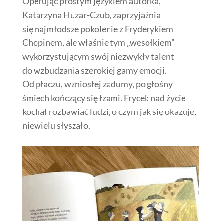
Operując prostym językiem autorka,
Katarzyna Huzar-Czub,
zaprzyjaźnia
się
najmłodsze pokolenie z Fryderykiem
Chopinem, ale
właśnie
tym „wesołkiem”
wykorzystującym swój niezwykły talent
do wzbudzania szerokiej gamy emocji.
Od płaczu, wzniosłej zadumy, po głośny
śmiech kończący się łzami. Frycek nad życie
kochał rozbawiać ludzi, o czym jak się okazuje,
niewielu słyszało.