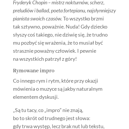
Fryderyk Chopin
– mistrz nokturnów, scherz,
preludiów i ballad, poeta fortepianu, najsłynniejszy
pianista swoich czasów.
To wszystko brzmi
tak sztywno, poważnie. Nuda! Gdy dziecko
słyszy coś takiego, nie dziwię się, że trudno
mu pozbyć się wrażenia, że to musiał być
strasznie poważny człowiek. I pewnie
na wszystkich patrzył z góry!
Rymowane impro
Co innego rym i rytm, które przy okazji
mówienia o
muzyce
są jakby naturalnym
elementem dyskusji.
„Są tu tacy, co „impro” nie znają,
bo to skrót od trudnego jest słowa:
gdy trwa występ, lecz brak nut lub tekstu,