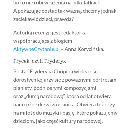
bo to nie robi wrażenia na kilkulatkach.
A pokazując postać tak ważną, chcemy jednak
zaciekawić dzieci, prawda?
Autorką recenzji jest redaktorka
współpracująca z blogiem
AktywneCzytanie.pl
– Anna Korycińska.
Frycek, czyli Fryderyk
Postać Fryderyka Chopina większości
dorosłych kojarzy się z poważnymi portretami
pianisty, podniosłymi kompozycjami
oraz „dumą narodową”, która od lat otwiera
nam różne drzwi za granicą. Otwiera też oczy
na
miłość
do muzyki i pasję, które pokazujemy
dzieciom, jako
część
kultury narodowej.