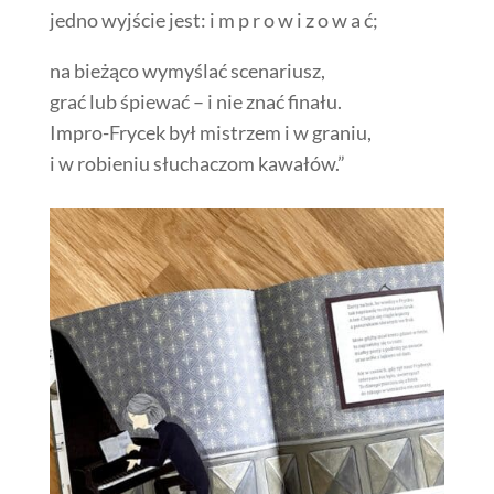
jedno wyjście jest: i m p r o w i z o w a ć;
na bieżąco wymyślać scenariusz,
grać lub śpiewać – i nie znać finału.
Impro-Frycek był mistrzem i w graniu,
i w robieniu słuchaczom kawałów.”