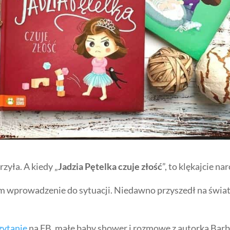
rzyła. A kiedy „
Jadzia Pętelka czuje złość
”, to klękajcie na
iam wprowadzenie do sytuacji. Niedawno przyszedł na świa
zytanie
na FB, małe baby shower i rozmowę z autorką Bar