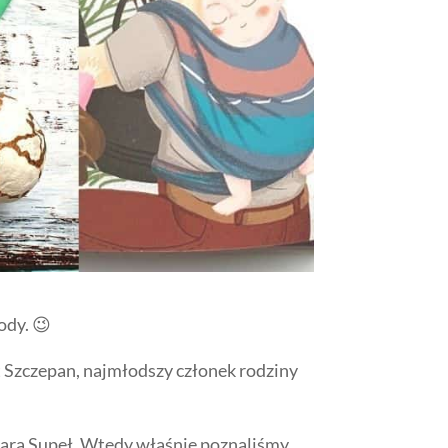
rody. 😉
t Szczepan, najmłodszy członek rodziny
barą Supeł. Wtedy właśnie poznaliśmy