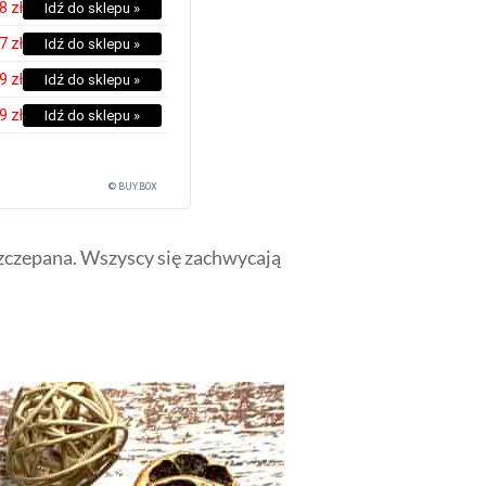
8 zł
Idź do sklepu »
7 zł
Idź do sklepu »
9 zł
Idź do sklepu »
9 zł
Idź do sklepu »
© BUY.BOX
 Szczepana. Wszyscy się zachwycają