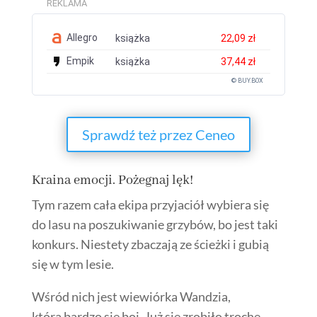
REKLAMA
Allegro
książka
22,09 zł
Empik
książka
37,44 zł
© BUY.BOX
Sprawdź też przez Ceneo
Kraina emocji. Pożegnaj lęk!
Tym razem cała ekipa przyjaciół wybiera się
do lasu na poszukiwanie grzybów, bo jest taki
konkurs. Niestety zbaczają ze ścieżki i gubią
się w tym lesie.
Wśród nich jest wiewiórka Wandzia,
która bardzo się boi. Już się zrobiło trochę