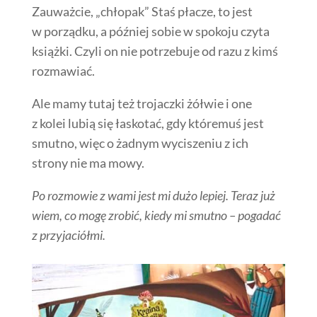
Zauważcie, „chłopak” Staś płacze, to jest
w porządku, a później sobie w spokoju czyta
książki. Czyli on nie potrzebuje od razu z kimś
rozmawiać.
Ale mamy tutaj też trojaczki żółwie i one
z kolei lubią się łaskotać, gdy któremuś jest
smutno, więc o żadnym wyciszeniu z ich
strony nie ma mowy.
Po rozmowie z wami jest mi dużo lepiej. Teraz już
wiem, co mogę zrobić, kiedy mi smutno – pogadać
z przyjaciółmi.