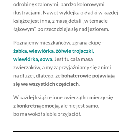
odrobinę szalonymi, bardzo kolorowymi
ilustracjami. Nawet wyklejka okładki w każdej
książce jest inna, z masą detali „w temacie
łąkowym”, bo rzecz dzieje się nad jeziorem.
Poznajemy mieszkańców, zgraną ekipę –
żabka, wiewiórka, żółwie trojaczki,
wiewiórka, sowa
. Jest tu cała masa
zwierzaków, a my zaprzyjaźniamy się z nimi
na dłużej, dlatego, że
bohaterowie pojawiają
się we wszystkich częściach
.
W każdej książce inne zwierzątko
mierzy się
z konkretną emocją
, ale nie jest samo,
bo ma wokół siebie przyjaciół.