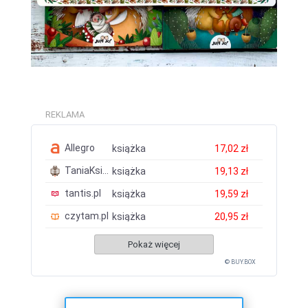
REKLAMA
Allegro
książka
17,02 zł
TaniaKsiazka.pl
książka
19,13 zł
tantis.pl
książka
19,59 zł
czytam.pl
książka
20,95 zł
Pokaż więcej
© BUY.BOX