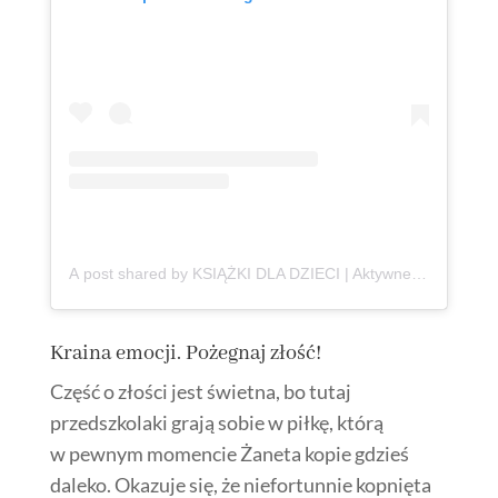
A post shared by KSIĄŻKI DLA DZIECI | Aktywne Czytanie | Anna Jankowska (@ksiazki_aktywneczytanie)
Kraina emocji. Pożegnaj złość!
Część o złości jest świetna, bo tutaj
przedszkolaki grają sobie w piłkę, którą
w pewnym momencie Żaneta kopie gdzieś
daleko. Okazuje się, że niefortunnie kopnięta