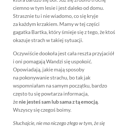
ciemno w tym lesie i jest daleko od domu.
Strasznie tu i nie wiadomo, co się kryje
za każdym krzakiem. Mamy w tej części
gagatka Bartka, który śmieje się z tego, że ktoś
okazuje strach w takiej sytuacji.
Oczywiście dookoła jest cała reszta przyjaciół
i oni pomagają Wandzi się uspokoić.
Opowiadają, jakie mają sposoby
na pokonywanie strachu, bo tak jak
wspomniałam na samym początku, bardzo
często tu się powtarza informacja,
że
nie jesteś sam lub sama z tą emocją
.
Wszyscy się czegoś boimy.
Słuchajcie, nie ma niczego złego w tym, że się