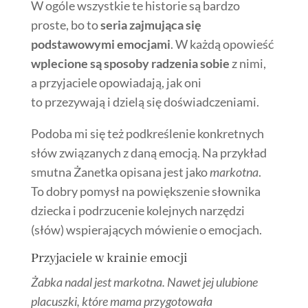
W ogóle wszystkie te historie są bardzo
proste, bo to
seria zajmująca się
podstawowymi emocjami
. W każdą opowieść
wplecione są sposoby radzenia sobie
z nimi,
a przyjaciele opowiadają, jak oni
to przezywają i dzielą się doświadczeniami.
Podoba mi się też podkreślenie konkretnych
słów związanych z daną emocją. Na przykład
smutna Żanetka opisana jest jako
markotna
.
To dobry pomysł na powiększenie słownika
dziecka i podrzucenie kolejnych narzędzi
(słów) wspierających mówienie o emocjach.
Przyjaciele w krainie emocji
Żabka nadal jest markotna. Nawet jej ulubione
placuszki, które mama przygotowała