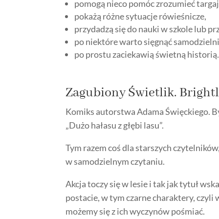
pomogą nieco pomóc zrozumieć targaj
pokażą różne sytuacje rówieśnicze,
przydadzą się do nauki w szkole lub pr
po niektóre warto sięgnąć samodzielni
po prostu zaciekawią świetną historią
Zagubiony Świetlik. Brightl
Komiks autorstwa Adama Święckiego. Być m
„Dużo hałasu z głębi lasu”.
Tym razem coś dla starszych czytelników
w samodzielnym czytaniu.
Akcja toczy się w lesie i tak jak tytuł 
postacie, w tym czarne charaktery, czyli w
możemy się z ich wyczynów pośmiać.