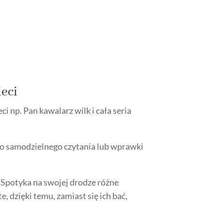
ieci
 np. Pan kawalarz wilk i cała seria
 do samodzielnego czytania lub wprawki
. Spotyka na swojej drodze różne
e, dzięki temu, zamiast się ich bać,