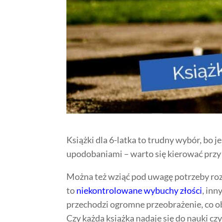
Książki dla 6-latka to trudny wybór, bo j
upodobaniami – warto się kierować przy 
Można też wziąć pod uwagę potrzeby ro
to
niekontrolowane wybuchy złości
, inn
przechodzi ogromne przeobrażenie, co o
Czy każda książka nadaje się do nauki cz