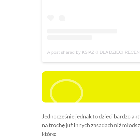
v
Jednocześnie jednak to dzieci bardzo ak
na trochę już innych zasadach niż młodsz
które: