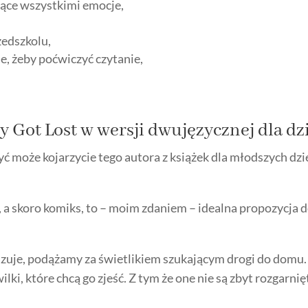
ące wszystkimi emocje,
zedszkolu,
e, żeby poćwiczyć czytanie,
.
y Got Lost w wersji dwujęzycznej dla dz
oże kojarzycie tego autora z książek dla młodszych dzieci
, a skoro komiks, to – moim zdaniem – idealna propozycja
wskazuje, podążamy za świetlikiem szukającym drogi do domu
ilki, które chcą go zjeść. Z tym że one nie są zbyt rozgarnięt