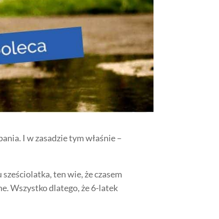
obania. I w zasadzie tym właśnie –
sześciolatka, ten wie,
że czasem
ne
. Wszystko dlatego, że 6-latek