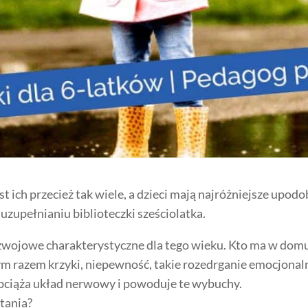
est ich przecież tak wiele, a dzieci mają najróżniejsze upod
uzupełnianiu biblioteczki sześciolatka.
zwojowe charakterystyczne dla tego wieku. Kto
ma w domu 
ym razem krzyki, niepewność, takie rozedrganie
emocjonal
bciąża układ nerwowy i powoduje te wybuchy.
ytania?