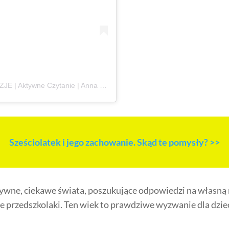
A post shared by KSIĄŻKI DLA DZIECI RECENZJE | Aktywne Czytanie | Anna Jankowska (@ksiazki_aktywneczytanie)
Sześciolatek i jego zachowanie. Skąd te pomysły? >>
tywne, ciekawe świata, poszukujące odpowiedzi na własną r
e przedszkolaki. Ten wiek to prawdziwe wyzwanie dla dziec