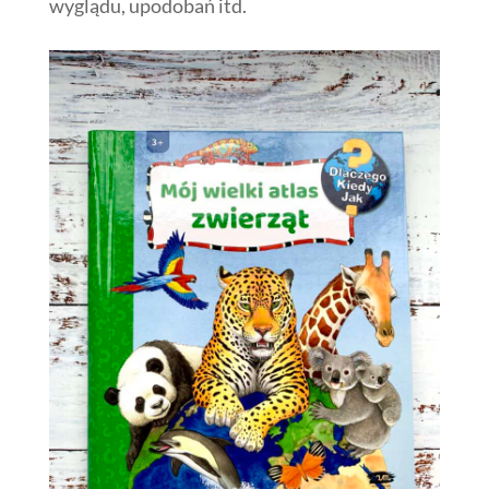
wyglądu, upodobań itd.