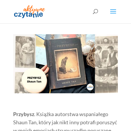
Przybysz
. Książka autorstwa wspaniałego
Shaun Tan, który jak nikt inny potrafi poruszyć
w moich emocjach struny rzadko poruszane.