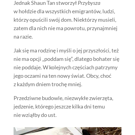
Jednak Shaun Tan stworzył
Przybysza
w hołdzie dla wszystkich emigrantów, ludzi,
którzy opuścili swój dom. Niektórzy musieli,
zatem dla nich nie ma powrotu, przynajmniej
na razie.
Jak się ma rodzinę i myśli o jej przyszłości, też
nie ma opcji „poddam się”, dlatego bohater się
nie poddaje. W kolejnych częściach patrzymy
jego oczami na ten nowy świat. Obcy, choć
z każdym dniem trochę mniej.
Przedziwne budowle, niezwykłe zwierzęta,
jedzenie, którego jeszcze kilka dni temu
nie wziąłby do ust.