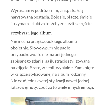
Wyruszam w podróż z nim, z nią, z każdą
narysowaną postacią. Boję się, płaczę, śmieję
i trzymam kciuki za to, żeby znaleźli szczęście.
Przybysz i jego album
Nie można przejść obok tego albumu
obojętnie. Słowo
album
nie padło
przypadkowo. Tu nie ma ani jednego
zapisanego zdania, są ilustracje stylizowane
na zdjęcia. Szare, w sepii, wyblakłe. Zamknięte
w książce stylizowanej na album rodzinny.
Nie czuć jednak w tej stylizacji nawet jednej
fałszywej nuty. Czuć za to wiele innych emocji.