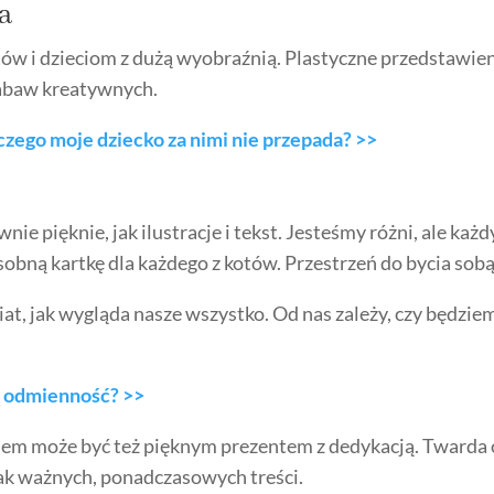
a
ów i dzieciom z dużą wyobraźnią. Plastyczne przedstawi
zabaw kreatywnych.
zego moje dziecko za nimi nie przepada? >>
wnie pięknie, jak ilustracje i tekst. Jesteśmy różni, ale ka
obną kartkę dla każdego z kotów. Przestrzeń do bycia sobą
t, jak wygląda nasze wszystko. Od nas zależy, czy będzi
ą odmienność? >>
aniem może być też pięknym prezentem z dedykacją. Twarda
 tak ważnych, ponadczasowych treści.