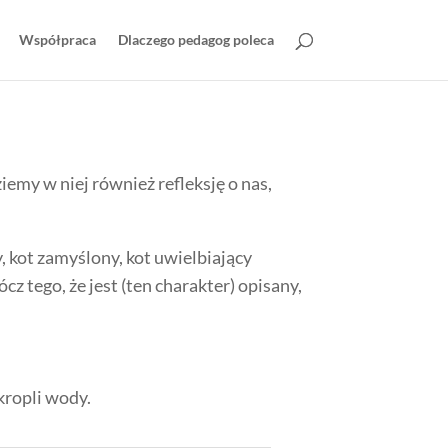
Współpraca
Dlaczego pedagog poleca
emy w niej również refleksję o nas,
y, kot zamyślony, kot uwielbiający
z tego, że jest (ten charakter) opisany,
kropli wody.