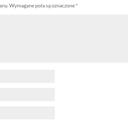
any.
Wymagane pola są oznaczone
*