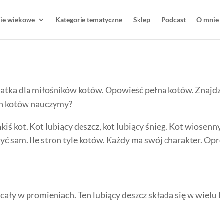
rie wiekowe
Kategorie tematyczne
Sklep
Podcast
O mnie
ratka dla miłośników kotów. Opowieść pełna kotów. Znajdzi
ych kotów nauczymy?
kiś kot. Kot lubiący deszcz, kot lubiący śnieg. Kot wiosenn
ć sam. Ile stron tyle kotów. Każdy ma swój charakter. Opróc
 cały w promieniach. Ten lubiący deszcz składa się w wielu 