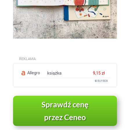
REKLAMA
Allegro
książka
9,15 zł
© BUY.BOX
Sprawdź cenę
przez Ceneo