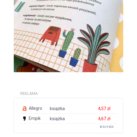
REKLAMA
Allegro
książka
4,57 zł
Empik
książka
4,67 zł
© BUY.BOX