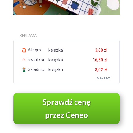
REKLAMA
Allegro
książka
3,68 zł
swiatksiazki.pl
książka
16,50 zł
Skladnicaksiegarska.pl
książka
8,02 zł
© BUY.BOX
Sprawdź cenę
przez Ceneo