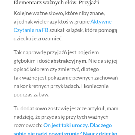
Elementarz ważnych słów. Przyjaźń
Kolejne ważne słowo, które niby znane,
a jednak wiele razy ktoś w grupie
Aktywne
Czytanie na FB
szukał książek, które pomogą
dziecku je zrozumieć.
Tak naprawdę przyjaźń jest pojęciem
głębokim i dość
abstrakcyjnym
. Nie da się jej
opisać kolorem czy zmierzyć, dlatego
tak ważne jest pokazanie pewnych zachowań
na konkretnych przykładach. I koniecznie
podczas zabaw.
Tu dodatkowo zostawię jeszcze artykuł, mam
nadzieję, że przyda się przy tych ważnych
rozmowach:
On jest taki uroczy. Dlaczego
sobie nie radzi nowej grupie? Naucz dziecko