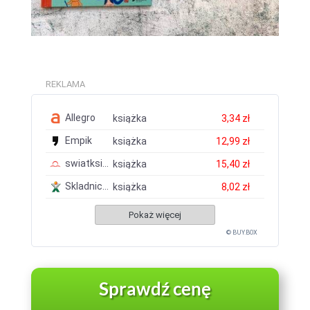
REKLAMA
Allegro
książka
3,34 zł
Empik
książka
12,99 zł
swiatksiazki.pl
książka
15,40 zł
Skladnicaksiegarska.pl
książka
8,02 zł
Pokaż więcej
© BUY.BOX
Sprawdź cenę