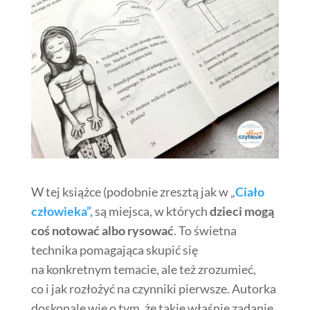
W tej książce (podobnie zresztą jak w „
Ciało
człowieka”,
są miejsca, w których
dzieci mogą
coś notować albo rysować
. To świetna
technika pomagająca skupić się
na konkretnym temacie, ale też zrozumieć,
co i jak rozłożyć na czynniki pierwsze. Autorka
doskonale wie o tym, że takie właśnie zadanie,