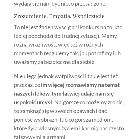
wydają się nam być nieco przesadzone.
Zrozumienie. Empatia. Współczucie
To nie jest żaden wyścig ani konkurs na to, kto
lepiej podchodzi do trudnej sytuacji. Mamy
różną wrażliwość, więc też w różnych
momentach reagujemy tak, jak potrafimy lub
uważamy za bezpieczne dla siebie.
Nie ulega jednak wątpliwości i takie jest też
przekaz, że
im więcej rozmawiamy na temat
naszych leków, tym łatwiej udaje nam się
uspokoić umysł
. Najgorsze co możemy zrobić,
to zamknąć się w swoich obawach i dać
ponieść wyobraźni lub co gorsza mediom,
które żyją własnym życiem i karmią nas często
fałszywymi alarmami.