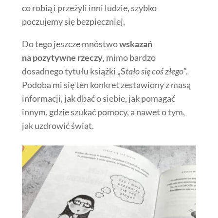
co robią i przeżyli inni ludzie, szybko
poczujemy się bezpieczniej.
Do tego jeszcze mnóstwo
wskazań
na pozytywne rzeczy
, mimo bardzo
dosadnego tytułu książki „S
tało się coś złego
”.
Podoba mi się ten konkret zestawiony z masą
informacji, jak dbać o siebie, jak pomagać
innym, gdzie szukać pomocy, a nawet o tym,
jak uzdrowić świat.