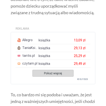
pomoże dziecku uporządkować myśli
związane z trudną sytuacją albo wiadomością.
REKLAMA
Allegro
książka
13,09 zł
TaniaKsiazka.pl
książka
29,13 zł
tantis.pl
książka
25,29 zł
czytam.pl
książka
29,49 zł
Pokaż więcej
© BUY.BOX
To, co bardzo mi się podoba i uważam, że jest
jedną z ważniejszych umiejętności, jeśli chodzi