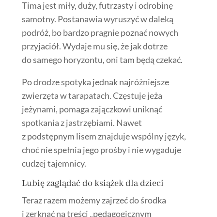
Tima jest miły, duży,
futrzasty
i odrobinę
samotny. Postanawia wyruszyć w daleką
podróż, bo bardzo pragnie poznać nowych
przyjaciół. Wydaje mu się, że jak dotrze
do samego horyzontu, oni tam będą czekać.
Po drodze spotyka jednak najróżniejsze
zwierzęta w tarapatach. Częstuje jeża
jeżynami, pomaga zajączkowi uniknąć
spotkania z jastrzębiami. Nawet
z podstępnym lisem znajduje wspólny język,
choć nie spełnia jego prośby i nie wygaduje
cudzej tajemnicy.
Lubię zaglądać do
książek dla dzieci
Teraz razem możemy zajrzeć do środka
i zerknąć na treści „pedagogicznym