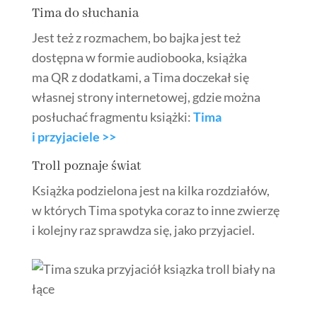
Tima do słuchania
Jest też z rozmachem, bo bajka jest też
dostępna w formie
audiobooka
, książka
ma
QR
z dodatkami, a Tima doczekał się
własnej strony internetowej, gdzie można
posłuchać fragmentu książki:
Tima
i
przyjaciele >>
Troll poznaje
świat
Książka podzielona jest na kilka rozdziałów,
w których Tima spotyka coraz to inne zwierzę
i kolejny raz sprawdza się, jako przyjaciel.