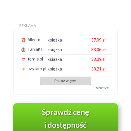
REKLAMA
Allegro
książka
37,09 zł
TaniaKsiazka.pl
książka
33,06 zł
tantis.pl
książka
33,09 zł
czytam.pl
książka
38,21 zł
Pokaż więcej
© BUY.BOX
Sprawdź cenę
i dostępność