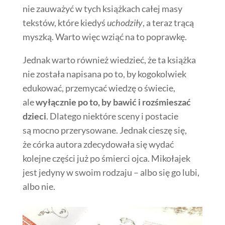
nie zauważyć w tych książkach całej masy
tekstów, które kiedyś
uchodziły
, a teraz trącą
myszką. Warto więc wziąć na to poprawkę.
Jednak warto również wiedzieć, że ta książka
nie została napisana po to, by kogokolwiek
edukować, przemycać wiedzę o świecie,
ale
wyłącznie po to, by bawić i rozśmieszać
dzieci
. Dlatego niektóre sceny i postacie
są mocno przerysowane. Jednak cieszę się,
że córka autora zdecydowała się wydać
kolejne części już po śmierci ojca. Mikołajek
jest jedyny w swoim rodzaju – albo się go lubi,
albo nie.