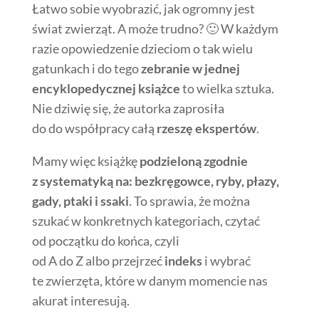
Łatwo sobie wyobrazić, jak ogromny jest
świat zwierząt. A może trudno? 🙂 W każdym
razie opowiedzenie dzieciom o tak wielu
gatunkach i do tego
zebranie w jednej
encyklopedycznej książce
to wielka sztuka.
Nie dziwię się, że autorka zaprosiła
do do współpracy całą
rzeszę ekspertów
.
Mamy więc książkę
podzieloną zgodnie
z systematyką na: bezkręgowce, ryby, płazy,
gady, ptaki i ssaki
. To sprawia, że można
szukać w konkretnych kategoriach, czytać
od początku do końca, czyli
od A do Z albo przejrzeć
indeks
i wybrać
te zwierzęta, które w danym momencie nas
akurat interesują.