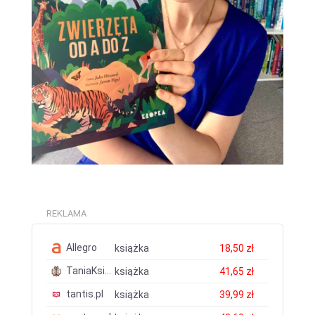
REKLAMA
Allegro
książka
18,50 zł
TaniaKsiazka.pl
książka
41,65 zł
tantis.pl
książka
39,99 zł