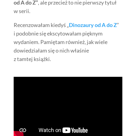
od A do Z”
, ale przecież to nie pierwszy tytuł
w serii.
Recenzowałam kiedyś „
Dinozaury od A do Z
”
i podobnie się ekscytowałam pięknym
wydaniem. Pamiętam również, jak wiele
dowiedziałam się o nich właśnie
z tamtej książki.