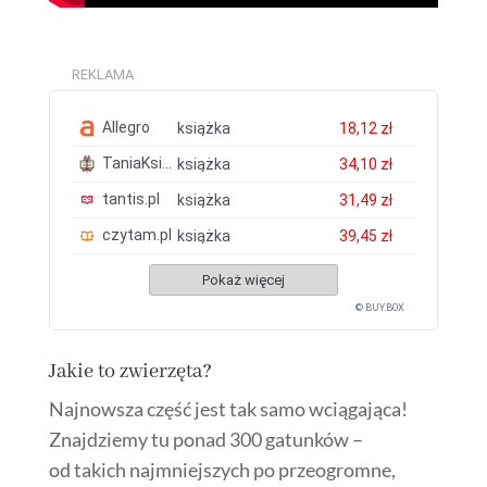
REKLAMA
Allegro
książka
18,12 zł
TaniaKsiazka.pl
książka
34,10 zł
tantis.pl
książka
31,49 zł
czytam.pl
książka
39,45 zł
Pokaż więcej
© BUY.BOX
Jakie to zwierzęta?
Najnowsza część jest tak samo wciągająca!
Znajdziemy tu ponad 300 gatunków –
od takich najmniejszych po przeogromne,