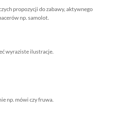
wczych propozycji do zabawy, aktywnego
spacerów np. samolot.
ć wyraziste ilustracje.
a nie np. mówi czy fruwa.