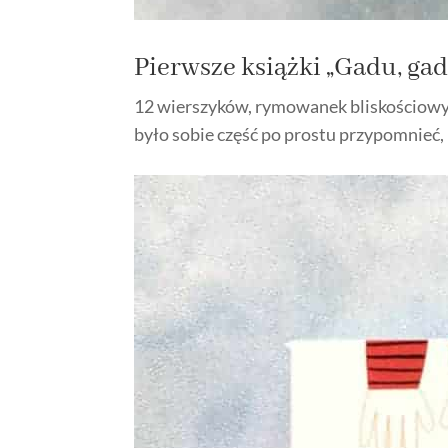
Pierwsze książki „Gadu, ga
12 wierszyków, rymowanek bliskościowyc
było sobie część po prostu przypomnieć, 