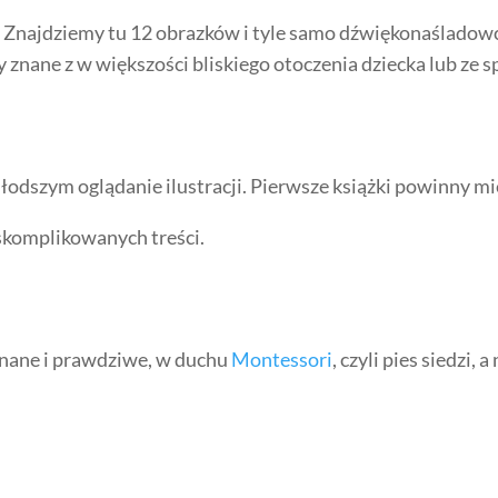
cia. Znajdziemy tu 12 obrazków i tyle samo dźwiękonaślado
by znane z w większości bliskiego otoczenia dziecka lub ze 
łodszym oglądanie ilustracji. Pierwsze książki powinny mie
skomplikowanych treści.
 znane i prawdziwe, w duchu
Montessori
, czyli pies siedzi, 