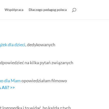
Współpraca
Dlaczego pedagog poleca
żek dla dzieci
, dedykowanych
 odpowiedzieć na kilka pytań związanych
ko dla Mam
opowiedziałam filmowo
 Ali? >>
 logopedką i to widać, bo każda z tych