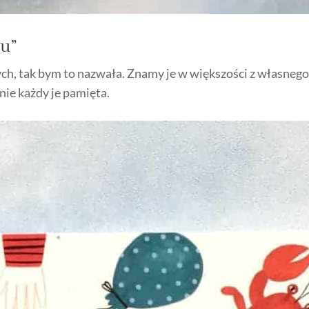
du”
h, tak bym to nazwała. Znamy je w większości z własnego 
nie każdy je pamięta.