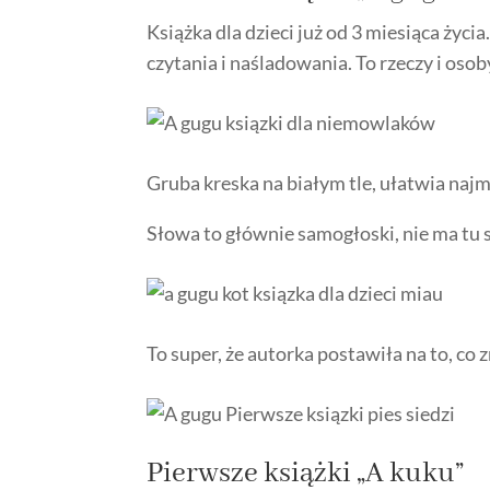
Książka dla dzieci już od 3 miesiąca ży
czytania i naśladowania. To rzeczy i oso
Gruba kreska na białym tle, ułatwia najm
Słowa to głównie samogłoski, nie ma tu 
To super, że autorka postawiła na to, co
Pierwsze książki „A kuku”