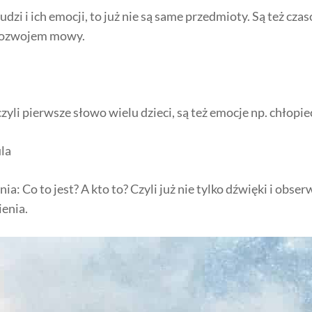
 ludzi i ich emocji, to już nie są same przedmioty. Są też cza
 rozwojem mowy.
czyli pierwsze słowo wielu dzieci, są też emocje np. chłopie
nia: Co to jest? A kto to? Czyli już nie tylko dźwięki i obse
ienia.