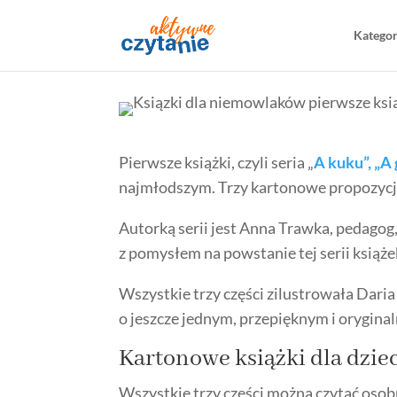
Katego
Pierwsze książki, czyli seria „
A kuku”, „A
najmłodszym. Trzy kartonowe propozycj
Autorką serii jest Anna Trawka, pedagog,
z pomysłem na powstanie tej serii książe
Wszystkie trzy części zilustrowała Daria
o jeszcze jednym, przepięknym i orygina
Kartonowe książki
dla dzie
Wszystkie trzy części można czytać osobn