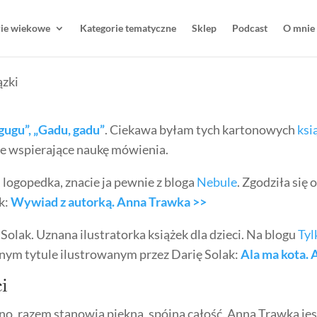
rie wiekowe
Kategorie tematyczne
Sklep
Podcast
O mnie
 gugu”, „Gadu, gadu”
. Ciekawa byłam tych kartonowych
ksią
e wspierające naukę mówienia.
 logopedka, znacie ja pewnie z bloga
Nebule
. Zgodziła się
k:
Wywiad z autorką. Anna Trawka >>
 Solak. Uznana ilustratorka książek dla dzieci. Na blogu
Tyl
lnym tytule ilustrowanym przez Darię Solak:
Ala ma kota. A
ci
o, razem stanowią piękną, spójną całość. Anna Trawka jest