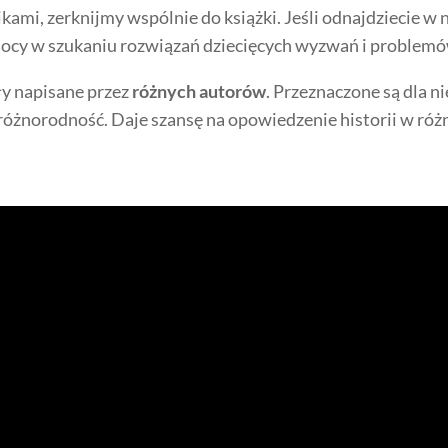
ami, zerknijmy wspólnie do książki. Jeśli odnajdziecie w 
omocy w szukaniu rozwiązań dziecięcych wyzwań i problemó
ły napisane przez
różnych autorów
. Przeznaczone są dla ni
a różnorodność. Daje szansę na opowiedzenie historii w ró