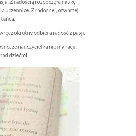
asja. Z radością rozpoczęła naukę
ła uczennice. Z radosnej, otwartej
 tańca.
wręcz okrutny odbiera radość z pasji.
no, że nauczycielka nie ma racji.
 nad dziećmi.