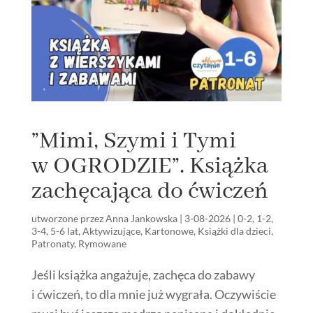
”Mimi, Szymi i Tymi
w OGRODZIE”. Książka
zachęcająca do ćwiczeń
utworzone przez
Anna Jankowska
|
3-08-2026
|
0-2
,
1-2
,
3-4
,
5-6 lat
,
Aktywizujące
,
Kartonowe
,
Książki dla dzieci
,
Patronaty
,
Rymowane
Jeśli książka angażuje, zachęca do zabawy
i ćwiczeń, to dla mnie już wygrała. Oczywiście