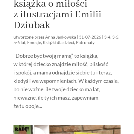
książka o miłości
z ilustracjami Emilii
Dziubak
utworzone przez
Anna Jankowska
|
31-07-2026
|
3-4
,
3-5
,
5-6 lat
,
Emocje
,
Książki dla dzieci
,
Patronaty
”Dobrze być twoją mamą” to książka,
w której dziecko znajdzie miłość, bliskość
i spokój, a mama odnajdzie siebie tu i teraz,
kiedyś i we wspomnieniach. W każdym czasie,
bo nie ważne, ile twoje dziecko ma lat,
nieważne, ile ty ich masz, zapewniam,
że tu oboje...