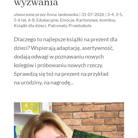
wyzwania
utworzone przez
Anna Jankowska
|
31-07-2026
|
3-4
,
3-5
,
5-6 lat
,
6-8
,
Edukacyjne
,
Emocje
,
Kartonowe
,
komiksy
,
Książki dla dzieci
,
Patronaty
,
Przedszkole
Dlaczego to najlepsze książki na prezent dla
dzieci? Wspierają adaptację, asertywność,
dodają odwagi w poznawaniu nowych
kolegów i próbowaniu nowych rzeczy.
Sprawdzą się też na prezent na przykład
na urodziny, na nagrodę...