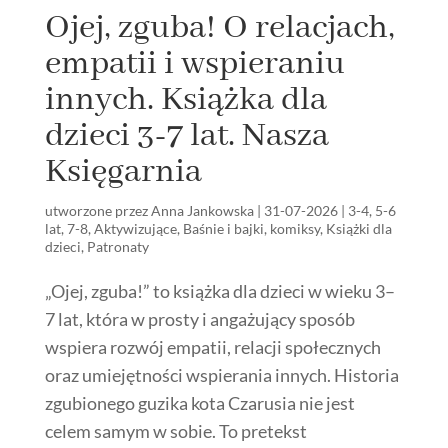
Ojej, zguba! O relacjach,
empatii i wspieraniu
innych. Książka dla
dzieci 3-7 lat. Nasza
Księgarnia
utworzone przez
Anna Jankowska
|
31-07-2026
|
3-4
,
5-6
lat
,
7-8
,
Aktywizujące
,
Baśnie i bajki
,
komiksy
,
Książki dla
dzieci
,
Patronaty
„Ojej, zguba!” to książka dla dzieci w wieku 3–
7 lat, która w prosty i angażujący sposób
wspiera rozwój empatii, relacji społecznych
oraz umiejętności wspierania innych. Historia
zgubionego guzika kota Czarusia nie jest
celem samym w sobie. To pretekst