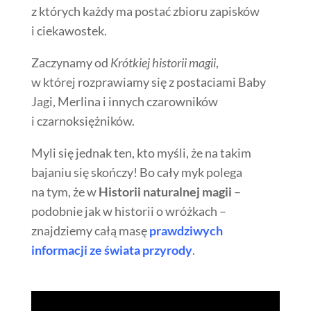
z których każdy ma postać zbioru zapisków
i ciekawostek.
Zaczynamy od
Krótkiej historii magii
,
w której rozprawiamy się z postaciami Baby
Jagi, Merlina i innych czarowników
i czarnoksiężników.
Myli się jednak ten, kto myśli, że na takim
bajaniu się skończy! Bo cały myk polega
na tym, że w
Historii naturalnej magii
–
podobnie jak w historii o wróżkach –
znajdziemy całą masę
prawdziwych
informacji ze świata przyrody
.