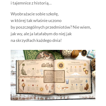
i tajemnice z historią…
Wyobrażacie sobie szkołę,
w której tak właśnie uczono
by poszczególnych przedmiotów? Nie wiem,
jak wy, ale ja latałabym do niej jak
na skrzydłach każdego dnia!