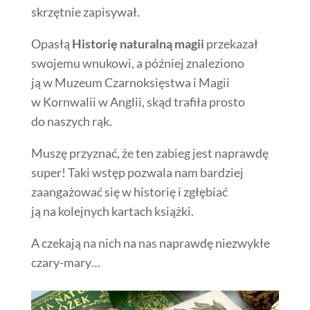
skrzętnie zapisywał.
Opasłą
Historię naturalną magii
przekazał
swojemu wnukowi, a później znaleziono
ją w Muzeum Czarnoksięstwa i Magii
w Kornwalii w Anglii, skąd trafiła prosto
do naszych rąk.
Muszę przyznać, że ten zabieg jest naprawdę
super! Taki wstęp pozwala nam bardziej
zaangażować się w historię i zgłębiać
ją na kolejnych kartach książki.
A czekają na nich na nas naprawdę niezwykłe
czary-mary…