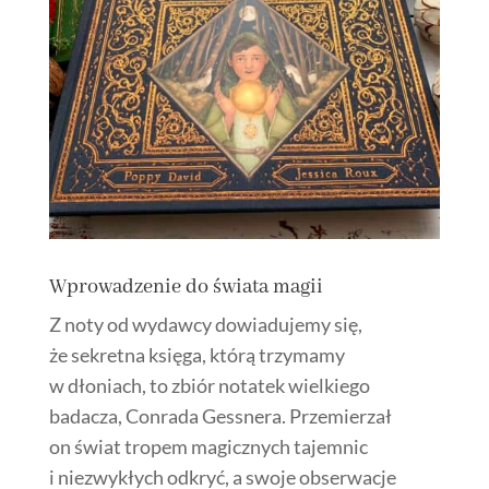
Wprowadzenie do świata magii
Z noty od wydawcy dowiadujemy się,
że sekretna księga, którą trzymamy
w dłoniach, to zbiór notatek wielkiego
badacza, Conrada Gessnera. Przemierzał
on świat tropem magicznych tajemnic
i niezwykłych odkryć, a swoje obserwacje