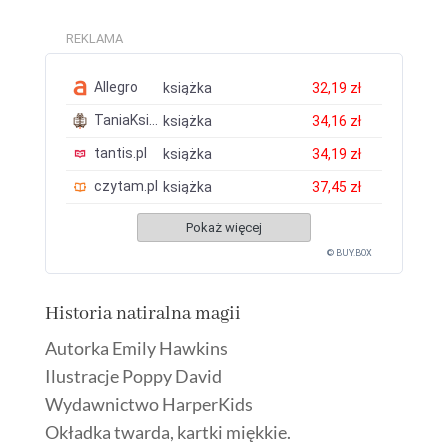
REKLAMA
Allegro
książka
32,19 zł
TaniaKsiazka.pl
książka
34,16 zł
tantis.pl
książka
34,19 zł
czytam.pl
książka
37,45 zł
Pokaż więcej
© BUY.BOX
Historia natiralna magii
Autorka Emily Hawkins
Ilustracje Poppy David
Wydawnictwo HarperKids
Okładka twarda, kartki miękkie.