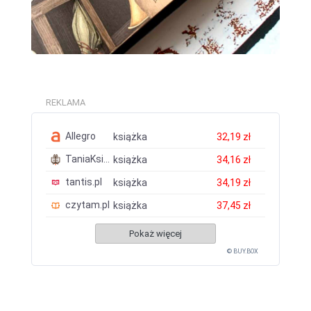
REKLAMA
Allegro
książka
32,19 zł
TaniaKsiazka.pl
książka
34,16 zł
tantis.pl
książka
34,19 zł
czytam.pl
książka
37,45 zł
Pokaż więcej
© BUY.BOX