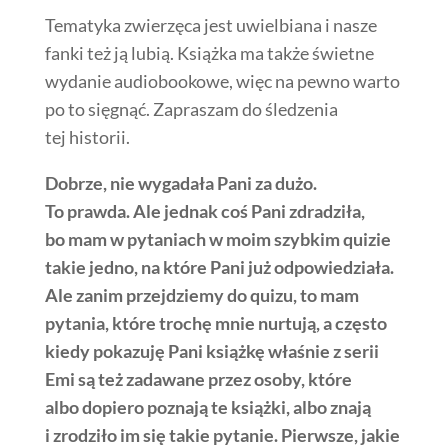
Tematyka zwierzęca jest uwielbiana i nasze
fanki też ją lubią. Książka ma także świetne
wydanie audiobookowe, więc na pewno warto
po to sięgnąć. Zapraszam do śledzenia
tej historii.
Dobrze, nie wygadała Pani za dużo.
To prawda. Ale jednak coś Pani zdradziła,
bo mam w pytaniach w moim szybkim quizie
takie jedno, na które Pani już odpowiedziała.
Ale zanim przejdziemy do quizu, to mam
pytania, które trochę mnie nurtują, a często
kiedy pokazuję Pani książkę właśnie z serii
Emi są też zadawane przez osoby, które
albo dopiero poznają te książki, albo znają
i zrodziło im się takie pytanie. Pierwsze, jakie