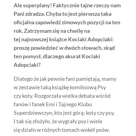
Ale superplany! Faktycznie tajne rzeczy nam
Pani zdradza. Chyba to jest pierwsza taka
oficjalna zapowiedź zimowych pozycji na ten
rok. Zatrzymam się na chwilę na
tej najnowszej książce Kociaki Adopciaki:
proszę powiedzieć w dwóch słowach, skąd
ten pomysł, dlaczego akurat Kociaki
Adopciaki?
Dlatego że jak pewnie fani pamiętają, mamy
w zestawie taką książkę komiksową Psy
czy koty. Rozgorzała wielka debata wśród
fanów i fanek Emi i Tajnego Klubu
Superdziewczyn, kto jest górą: koty czy psy.
I tak się złożyło, że wygrały psy i wiele
się działo w różnych tomach wokół psów.