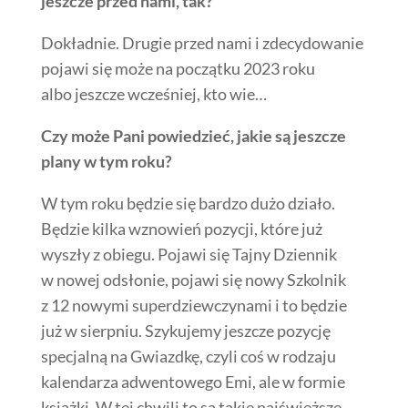
jeszcze przed nami, tak?
Dokładnie. Drugie przed nami i zdecydowanie
pojawi się może na początku 2023 roku
albo jeszcze wcześniej, kto wie…
Czy może Pani powiedzieć, jakie są jeszcze
plany w tym roku?
W tym roku będzie się bardzo dużo działo.
Będzie kilka wznowień pozycji, które już
wyszły z obiegu. Pojawi się Tajny Dziennik
w nowej odsłonie, pojawi się nowy Szkolnik
z 12 nowymi superdziewczynami i to będzie
już w sierpniu. Szykujemy jeszcze pozycję
specjalną na Gwiazdkę, czyli coś w rodzaju
kalendarza adwentowego Emi, ale w formie
książki. W tej chwili to są takie najświeższe