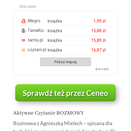
REKLAMA
Allegro
książka
1,99 zł
TaniaKsiazka.pl
książka
15,88 zł
tantis.pl
książka
15,89 zł
czytam.pl
książka
16,87 zł
Pokaż więcej
© BUY.BOX
Sprawdź też przez Ceneo
Aktywne Czytanie ROZMOWY
Rozmowa z Agnieszką Mielech – spisana dla