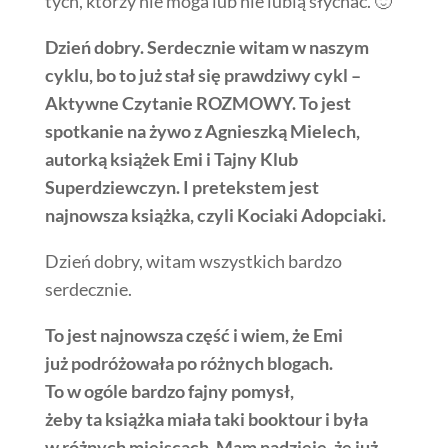
tych, którzy nie moga lub nie lubią słychać. 🙂
Dzień dobry. Serdecznie witam w naszym
cyklu, bo to już stał się prawdziwy cykl –
Aktywne Czytanie ROZMOWY. To jest
spotkanie na żywo z Agnieszką Mielech,
autorką książek Emi i Tajny Klub
Superdziewczyn. I pretekstem jest
najnowsza książka, czyli Kociaki Adopciaki.
Dzień dobry, witam wszystkich bardzo
serdecznie.
To jest najnowsza część i wiem, że Emi
już podróżowała po różnych blogach.
To w ogóle bardzo fajny pomysł,
żeby ta książka miała taki booktour i była
w różnych miejscach. Mam nadzieję, że już