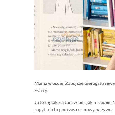
Mama w occie. Zabójcze pierogi
to rewe
Estery.
Ja to się tak zastanawiam, jakim cudem
zapytać o to podczas rozmowy na żywo.