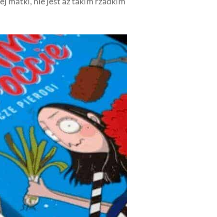
j matki, nie jest aż takim rzadkim