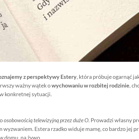
oznajemy z perspektywy Estery
, która próbuje ogarnąć ja
ierwszy ważny wątek o
wychowaniu w rozbitej rodzinie
, ch
w konkretnej sytuacji.
to
osobowością telewizyjną przez duże O
. Prowadzi własny p
wnym wyzwaniem. Estera rzadko widuje mamę, co bardzo jej
k w domu, na żywo.