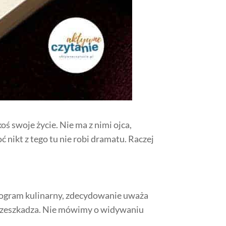
koś swoje życie. Nie ma z nimi ojca,
oć nikt z tego tu nie robi dramatu. Raczej
rogram kulinarny, zdecydowanie uważa
 przeszkadza. Nie mówimy o widywaniu