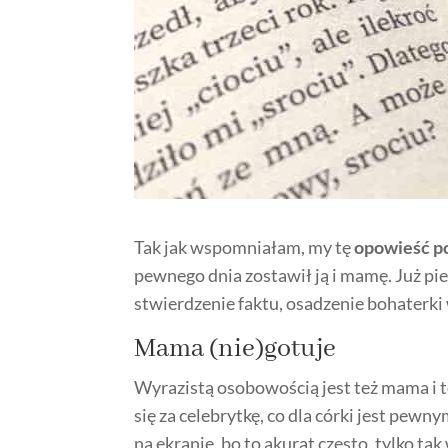
Tak jak wspomniałam, my tę
opowieść p
pewnego dnia zostawił ją i mamę. Już p
stwierdzenie faktu, osadzenie bohaterki 
Mama (nie)gotuje
Wyrazistą osobowością jest też mama i 
się za celebrytkę, co dla córki jest pe
na ekranie, bo to akurat często, tylko ta