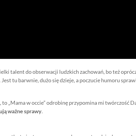
ielki talent do obserwacji ludzkich zachowań, bo też opró
. Jest tu barwnie, dużo się dzieje, a poczucie humoru sprawi
e, to „Mama w occie” odrobinę przypomina mi twórczość D
zują ważne sprawy
.