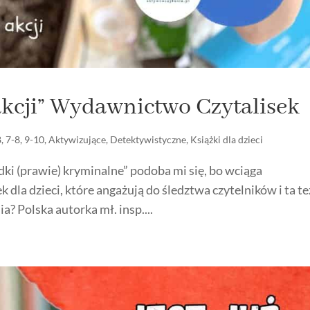
akcji” Wydawnictwo Czytalisek
8
,
7-8
,
9-10
,
Aktywizujące
,
Detektywistyczne
,
Książki dla dzieci
dki (prawie) kryminalne” podoba mi się, bo wciąga
k dla dzieci, które angażują do śledztwa czytelników i ta te
nia? Polska autorka mł. insp....