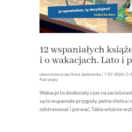
12 wspaniałych książe
i o wakacjach. Lato i
utworzone przez
Anna Jankowska
|
7-07-2026
|
5-6
Patronaty
Wakacje to doskonały czas na zacieśniani
są to wspaniałe przygody, pełne słońca i
odstresować i porwać. Takie właśnie wybr