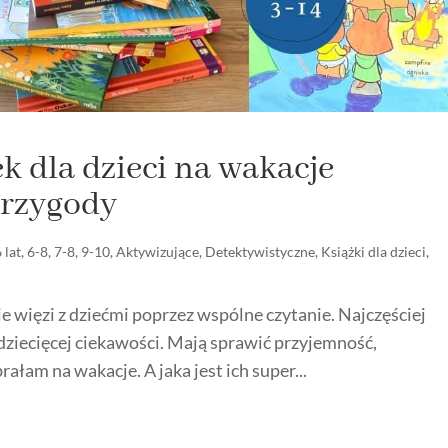
k dla dzieci na wakacje
 przygody
 lat
,
6-8
,
7-8
,
9-10
,
Aktywizujące
,
Detektywistyczne
,
Książki dla dzieci
,
e więzi z dziećmi poprzez wspólne czytanie. Najczęściej
 dziecięcej ciekawości. Mają sprawić przyjemność,
ałam na wakacje. A jaka jest ich super...