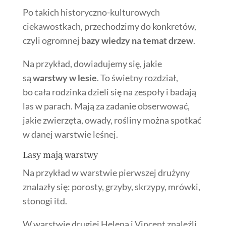
Po takich historyczno-kulturowych
ciekawostkach, przechodzimy do konkretów,
czyli ogromnej
bazy wiedzy na temat drzew
.
Na przykład, dowiadujemy się, jakie
są
warstwy w lesie
. To świetny rozdział,
bo cała rodzinka dzieli się na zespoły i badają
las w parach. Mają za zadanie obserwować,
jakie zwierzęta, owady, rośliny można spotkać
w danej warstwie leśnej.
Lasy mają warstwy
Na przykład w warstwie pierwszej drużyny
znalazły się: porosty, grzyby, skrzypy, mrówki,
stonogi itd.
W warstwie drugiej Helena i Vincent znaleźli