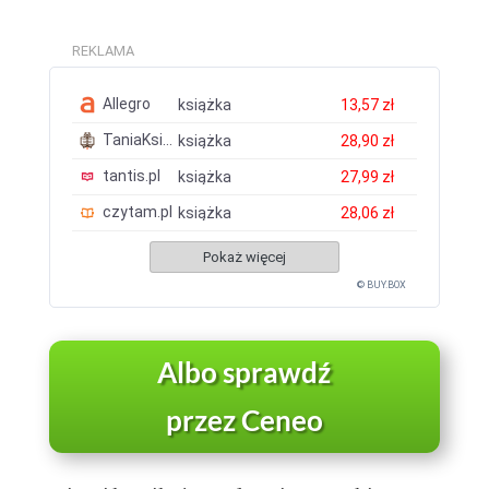
REKLAMA
Allegro
książka
13,57 zł
TaniaKsiazka.pl
książka
28,90 zł
tantis.pl
książka
27,99 zł
czytam.pl
książka
28,06 zł
Pokaż więcej
© BUY.BOX
Albo sprawdź
przez Ceneo