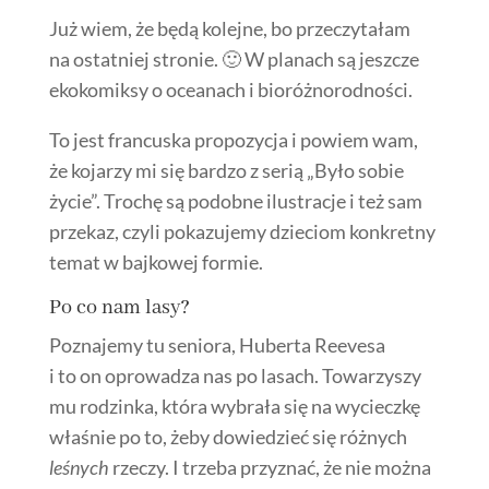
Już wiem, że będą kolejne, bo przeczytałam
na ostatniej stronie. 🙂 W planach są jeszcze
ekokomiksy o oceanach i bioróżnorodności.
To jest francuska propozycja i powiem wam,
że kojarzy mi się bardzo z serią „Było sobie
życie”. Trochę są podobne ilustracje i też sam
przekaz, czyli pokazujemy dzieciom konkretny
temat w bajkowej formie.
Po co nam lasy?
Poznajemy tu seniora, Huberta Reevesa
i to on oprowadza nas po lasach. Towarzyszy
mu rodzinka, która wybrała się na wycieczkę
właśnie po to, żeby dowiedzieć się różnych
leśnych
rzeczy. I trzeba przyznać, że nie można