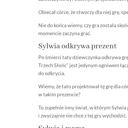
Obiecał córce, że stworzy dla niej grę, sp
Nie do końca wiemy, czy gra została skońc
momencie zaczyna grać.
Sylwia odkrywa prezent
Po śmierci taty dziewczynka odkrywa grę 
Trzech Słońc” jest jedynym ogniwem łąc
do odkrycia.
Wiemy, że tato projektował tę grę dla córk
w takim prezencie?
To zupełnie inny świat, w którym Sylwia
i zwyczajnie nie chce z tej gry wychodzić.