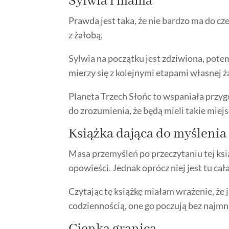
Sylwia i mama
Prawda jest taka, że nie bardzo ma do cz
z żałobą.
Sylwia na początku jest zdziwiona, potem
mierzy się z kolejnymi etapami własnej ż
Planeta Trzech Słońc to wspaniała przygo
do zrozumienia, że będą mieli takie miejs
Książka dająca do myślenia
Masa przemyśleń po przeczytaniu tej ksi
opowieści. Jednak oprócz niej jest tu 
Czytając tę książkę miałam wrażenie, że 
codziennością, one go poczują bez najm