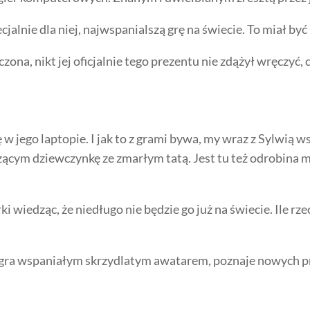
ecjalnie dla niej, najwspanialszą grę na świecie. To miał by
zona, nikt jej oficjalnie tego prezentu nie zdążył wręczyć
w jego laptopie. I jak to z grami bywa, my wraz z Sylwią 
zącym dziewczynkę ze zmarłym tatą. Jest tu też odrobina 
i wiedząc, że niedługo nie będzie go już na świecie. Ile rze
 gra wspaniałym skrzydlatym awatarem, poznaje nowych przy