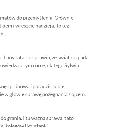
 tematów do przemyślenia. Głównie
kiem i wreszcie nadzieja. To też
ami.
chany tata, co sprawia, że świat rozpada
 powiedzą o tym córce, dlatego Sylwia
zasnę spróbować poradzić sobie
bie w głowie sprawę pożegnania z ojcem.
do grania. I tu ważna sprawa, tato
j kolegów i koleżanki.