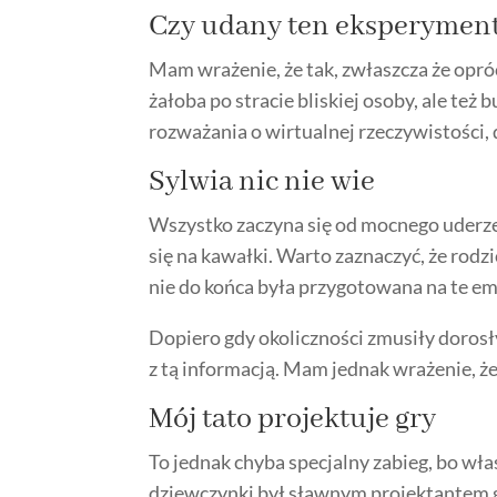
Czy udany ten eksperymen
Mam wrażenie, że tak, zwłaszcza że opró
żałoba po stracie bliskiej osoby, ale też
rozważania o wirtualnej rzeczywistości, 
Sylwia nic nie wie
Wszystko zaczyna się od mocnego uderzen
się na kawałki. Warto zaznaczyć, że rodz
nie do końca była przygotowana na te em
Dopiero gdy okoliczności zmusiły dorosły
z tą informacją. Mam jednak wrażenie, ż
Mój tato projektuje gry
To jednak chyba specjalny zabieg, bo wła
dziewczynki był sławnym projektantem g