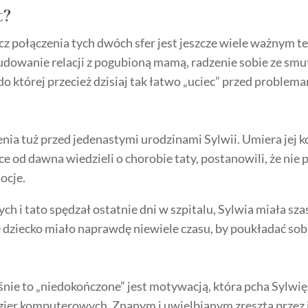
t?
cz połączenia tych dwóch sfer jest jeszcze wiele ważnym
 budowanie relacji z pogubioną mamą, radzenie sobie ze smut
do której przecież dzisiaj tak łatwo „uciec” przed problem
ia tuż przed jedenastymi urodzinami Sylwii. Umiera jej ko
ice od dawna wiedzieli o chorobie taty, postanowili, że nie
ocje.
ch i tato spędzał ostatnie dni w szpitalu, Sylwia miała s
e dziecko miało naprawdę niewiele czasu, by poukładać so
śnie to „niedokończone” jest motywacją, która pcha Sylwię 
ier komputerowych. Znanym i uwielbianym zresztą przez je