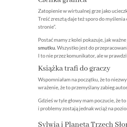
Cienka granica
Zatopienie w wirtualnej grze jako uciec
Treść zresztą daje też sporo do myślenia 
stronie”.
Postać mamy z kolei pokazuje, jak ważne 
smutku
. Wszystko jest do przepracowania
I to nie przez komunikator, ale w prawd
Książka trafi do graczy
Wspomniałam na początku, że to niezwyk
wrażenie, że to przemyślany zabieg autor
Gdzieś w tyle głowy mam poczucie, że to t
i problemy zostają jednak wciąż na poz
Sylwia i Planeta Trzech Sło