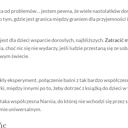
zka od problemów… jestem pewna, że wiele nastolatków dosk
o tym, gdzie jest granica między graniem dla przyjemności i
jest dla dzieci wsparcie dorosłych, najbliższych.
Zatracić 
, choć nic się nie wydarzy, jeśli ludzie przestaną się ze s
ziwym świecie.
ły eksperyment, połączenie baśni z tak bardzo współcze
ki, między innymi po to, żeby dotrzeć z książką do dzieci w
aka współczesna Narnia, do której nie wchodzi się przez sta
iomie uniwersalnym.
ńc