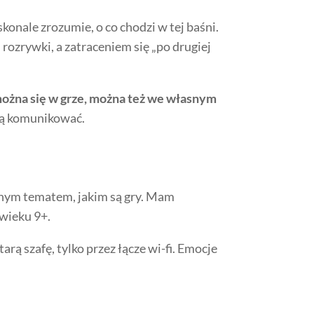
onale zrozumie, o co chodzi w tej baśni.
 rozrywki, a zatraceniem się „po drugiej
można się w grze, można też we własnym
obą komunikować.
snym tematem, jakim są gry. Mam
 wieku 9+.
rą szafę, tylko przez łącze wi-fi. Emocje