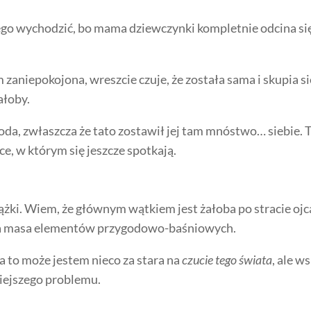
ego wychodzić, bo mama dziewczynki kompletnie odcina się 
 zaniepokojona, wreszcie czuje, że została sama i skupia s
ałoby.
da, zwłaszcza że tato zostawił jej tam mnóstwo… siebie. T
ce, w którym się jeszcze spotkają.
ążki. Wiem, że głównym wątkiem jest żałoba po stracie ojc
cała masa elementów przygodowo-baśniowych.
ja to może jestem nieco za stara na
czucie tego świata
, ale w
niejszego problemu.