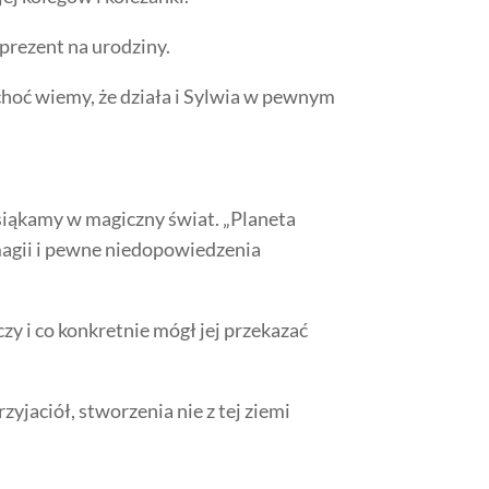
ć prezent na urodziny.
, choć wiemy, że działa i Sylwia w pewnym
wsiąkamy w magiczny świat. „Planeta
magii i pewne niedopowiedzenia
czy i co konkretnie mógł jej przekazać
jaciół, stworzenia nie z tej ziemi