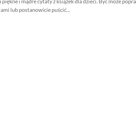
piękne i mądre cytaty z książek dla dzieci. Być może popr
iami lub postanowicie puścić...