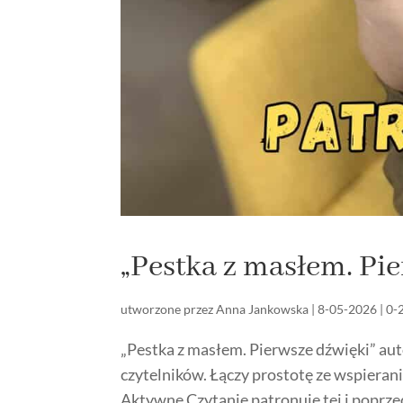
„Pestka z masłem. Pi
utworzone przez
Anna Jankowska
|
8-05-2026
|
0-
„Pestka z masłem. Pierwsze dźwięki” aut
czytelników. Łączy prostotę ze wspieran
Aktywne Czytanie patronuje tej i poprzed