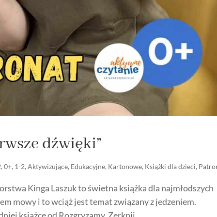
erwsze dźwięki”
2
,
0+
,
1-2
,
Aktywizujące
,
Edukacyjne
,
Kartonowe
,
Książki dla dzieci
,
Patro
orstwa Kinga Laszuk to świetna książka dla najmłodszych
iem mowy i to wciąż jest temat związany z jedzeniem.
niej książce od Rozgryzamy. Zerknij...