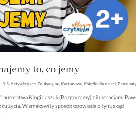
najemy to, co jemy
2
,
3-5
,
Aktywizujące
,
Edukacyjne
,
Kartonowe
,
Książki dla dzieci
,
Patronat
” autorstwa Kingi Laszuk (Rozgryzamy) z ilustracjami Paw
. roku życia. W smakowity sposób opowiada o tym, skąd
..