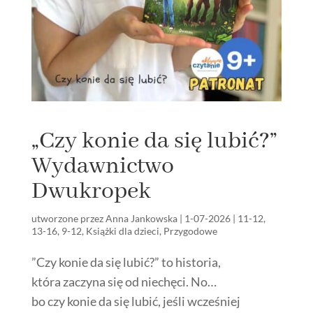
„Czy konie da się lubić?”
Wydawnictwo
Dwukropek
utworzone przez
Anna Jankowska
|
1-07-2026
|
11-12
,
13-16
,
9-12
,
Książki dla dzieci
,
Przygodowe
”Czy konie da się lubić?” to historia,
która zaczyna się od niechęci. No…
bo czy konie da się lubić, jeśli wcześniej