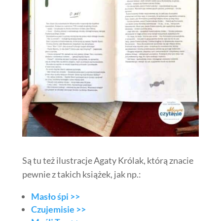
Są tu też ilustracje Agaty Królak, którą znacie
pewnie z takich książek, jak np.:
Masło śpi >>
Czujemisie >>