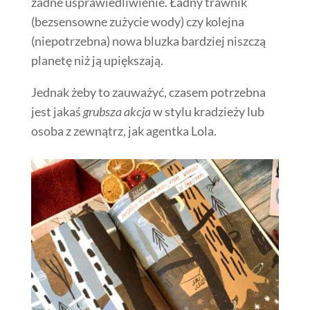
żadne usprawiedliwienie. Ładny trawnik
(bezsensowne zużycie wody) czy kolejna
(niepotrzebna) nowa bluzka bardziej niszczą
planetę niż ją upiększają.
Jednak żeby to zauważyć, czasem potrzebna
jest jakaś
grubsza akcja
w stylu kradzieży lub
osoba z zewnątrz, jak agentka Lola.