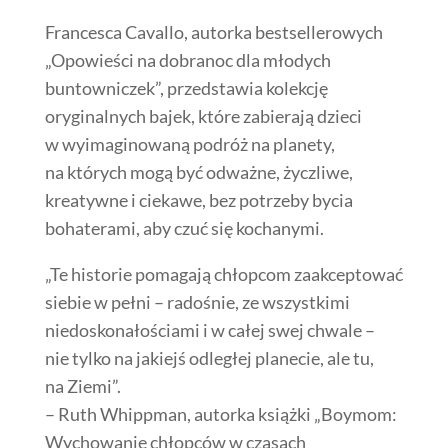
Francesca Cavallo, autorka bestsellerowych
„Opowieści na dobranoc dla młodych
buntowniczek”, przedstawia kolekcję
oryginalnych bajek, które zabierają dzieci
w wyimaginowaną podróż na planety,
na których mogą być odważne, życzliwe,
kreatywne i ciekawe, bez potrzeby bycia
bohaterami, aby czuć się kochanymi.
„Te historie pomagają chłopcom zaakceptować
siebie w pełni – radośnie, ze wszystkimi
niedoskonałościami i w całej swej chwale –
nie tylko na jakiejś odległej planecie, ale tu,
na Ziemi”.
– Ruth Whippman, autorka książki „Boymom:
Wychowanie chłopców w czasach