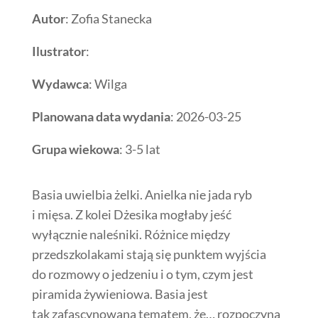
Autor
: Zofia Stanecka
Ilustrator
:
Wydawca
: Wilga
Planowana data wydania
: 2026-03-25
Grupa wiekowa
: 3-5 lat
Basia uwielbia żelki. Anielka nie jada ryb
i mięsa. Z kolei Dżesika mogłaby jeść
wyłącznie naleśniki. Różnice między
przedszkolakami stają się punktem wyjścia
do rozmowy o jedzeniu i o tym, czym jest
piramida żywieniowa. Basia jest
tak zafascynowana tematem, że… rozpoczyna