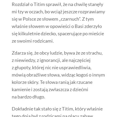
Rozdział o Titim sprawił, że na chwilę stanęły
mi łzy w oczach, bo wciąż jeszcze rozprawiamy
się w Polsce ze słowem „czarnuch”. Z tym
właśnie słowem w opowieści o Basi zderzyło
się kilkuletnie dziecko, spacerujące po mieście
ze swoimi rodzicami.
Zdarza się, że obcy ludzie, bywa że ze strachu,
z niewiedzy, z ignorancji, ale najczęściej
z głupoty, której nic nie usprawiedliwia,
mówią obraźliwe słowa, widząc kogoś o innym
kolorze skóry. Te słowa ranią jak rzucane
kamienie i zostają zwłaszcza z dziećmi
na bardzo długo.
Dokładnie tak stało się z Titim, który właśnie
tego dnia był z rodzicami na placu zabaw.