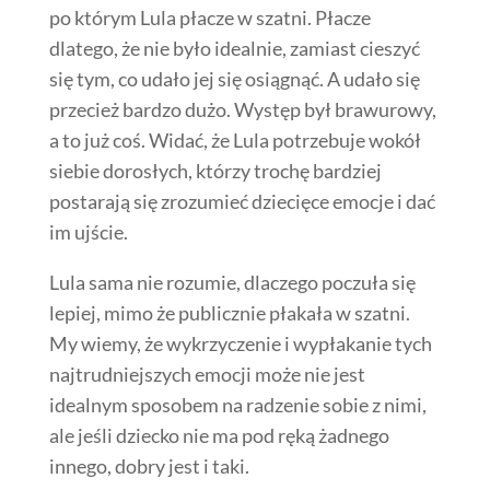
po którym Lula płacze w szatni. Płacze
dlatego, że nie było idealnie, zamiast cieszyć
się tym, co udało jej się osiągnąć. A udało się
przecież bardzo dużo. Występ był brawurowy,
a to już coś. Widać, że Lula potrzebuje wokół
siebie dorosłych, którzy trochę bardziej
postarają się zrozumieć dziecięce emocje i dać
im ujście.
Lula sama nie rozumie, dlaczego poczuła się
lepiej, mimo że publicznie płakała w szatni.
My wiemy, że wykrzyczenie i wypłakanie tych
najtrudniejszych emocji może nie jest
idealnym sposobem na radzenie sobie z nimi,
ale jeśli dziecko nie ma pod ręką żadnego
innego, dobry jest i taki.