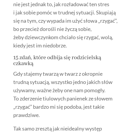
nie jest jednak to, jak rozładować ten stres
i jak sobie pomóc w trudnej sytuacji. Skupiają
się na tym, czy wypada im użyć słowa „rzygać”,
bo przecież dorośli nie życzą sobie,
żeby dziewczynkom chciało się rzygać, wolą,
kiedy jest im niedobrze.
15 zdań, które odbija się rodzicielską
czkawką
Gdy stajemy twarzą w twarz z okropnie
trudną sytuacją, wszystko jedno jakich słów
używamy, ważne żeby one nam pomogły.
To zderzenie tiulowych panienek ze słowem
„rzygać” bardzo mi się podoba, jest takie
prawdziwe.
Tak samo zresztą jak nieidealny występ