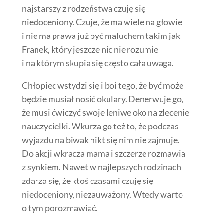
najstarszy z rodzeństwa czuję się
niedoceniony. Czuje, że ma wiele na głowie
i nie ma prawa już być maluchem takim jak
Franek, który jeszcze nic nie rozumie
i na którym skupia się często cała uwaga.
Chłopiec wstydzi się i boi tego, że być może
będzie musiał nosić okulary. Denerwuje go,
że musi ćwiczyć swoje leniwe oko na zlecenie
nauczycielki. Wkurza go też to, że podczas
wyjazdu na biwak nikt się nim nie zajmuje.
Do akcji wkracza mama i szczerze rozmawia
z synkiem. Nawet w najlepszych rodzinach
zdarza się, że ktoś czasami czuję się
niedoceniony, niezauważony. Wtedy warto
o tym porozmawiać.