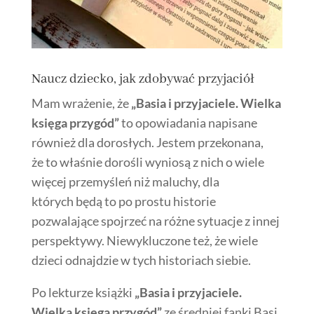
Naucz dziecko, jak zdobywać przyjaciół
Mam wrażenie, że
„Basia i przyjaciele. Wielka
księga przygód”
to opowiadania napisane
również dla dorosłych. Jestem przekonana,
że to właśnie dorośli wyniosą z nich o wiele
więcej przemyśleń niż maluchy, dla
których będą to po prostu historie
pozwalające spojrzeć na różne sytuacje z innej
perspektywy. Niewykluczone też, że wiele
dzieci odnajdzie w tych historiach siebie.
Po lekturze książki
„Basia i przyjaciele.
Wielka księga przygód”
ze średniej fanki Basi,