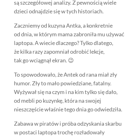
są szczegółowej analizy. Z pewnością wiele
dzieci odnajdzie się w tych historiach.
Zaczniemy od kuzyna Antka, a konkretnie
od dnia, w którym mama zabroniła mu używać
laptopa. A wiecie dlaczego? Tylko dlatego,
że kilka razy zapomniał odrobić lekcje,
tak go wciągnął ekran. 😉
To spowodowało, że Antek od rana miał zły
humor. Zły to mało powiedziane, fatalny.
Wyżywał się na czym i na kim tylko się dało,
od mebli po kuzynkę, która na swojej
nieszczęście właśnie tego dnia go odwiedziła.
Zabawa w piratów i próba odzyskania skarbu
w postaci laptopa trochę rozładowały