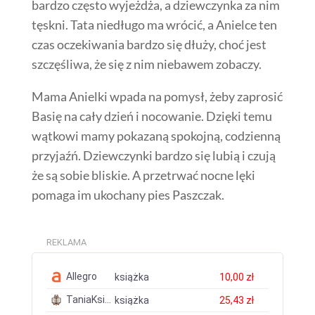
bardzo często wyjeżdża, a dziewczynka za nim
tęskni. Tata niedługo ma wrócić, a Anielce ten
czas oczekiwania bardzo się dłuży, choć jest
szczęśliwa, że się z nim niebawem zobaczy.
Mama Anielki wpada na pomysł, żeby zaprosić
Basię na cały dzień i nocowanie. Dzięki temu
wątkowi mamy pokazaną spokojną, codzienną
przyjaźń. Dziewczynki bardzo się lubią i czują
że są sobie bliskie. A przetrwać nocne lęki
pomaga im ukochany pies Paszczak.
REKLAMA
Allegro
książka
10,00 zł
TaniaKsiazka.pl
książka
25,43 zł