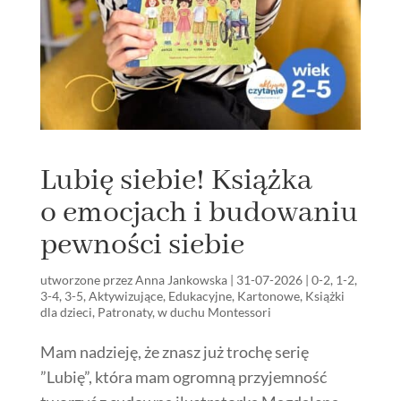
Lubię siebie! Książka
o emocjach i budowaniu
pewności siebie
utworzone przez
Anna Jankowska
|
31-07-2026
|
0-2
,
1-2
,
3-4
,
3-5
,
Aktywizujące
,
Edukacyjne
,
Kartonowe
,
Książki
dla dzieci
,
Patronaty
,
w duchu Montessori
Mam nadzieję, że znasz już trochę serię
”Lubię”, która mam ogromną przyjemność