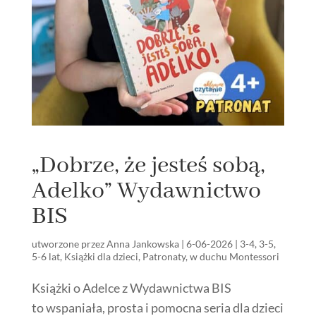
„Dobrze, że jesteś sobą,
Adelko” Wydawnictwo
BIS
utworzone przez
Anna Jankowska
|
6-06-2026
|
3-4
,
3-5
,
5-6 lat
,
Książki dla dzieci
,
Patronaty
,
w duchu Montessori
Książki o Adelce z Wydawnictwa BIS
to wspaniała, prosta i pomocna seria dla dzieci