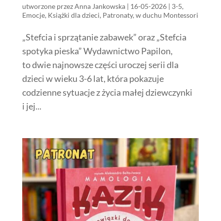
utworzone przez
Anna Jankowska
|
16-05-2026
|
3-5
,
Emocje
,
Książki dla dzieci
,
Patronaty
,
w duchu Montessori
„Stefcia i sprzątanie zabawek” oraz „Stefcia
spotyka pieska” Wydawnictwo Papilon,
to dwie najnowsze części uroczej serii dla
dzieci w wieku 3-6 lat, która pokazuje
codzienne sytuacje z życia małej dziewczynki
i jej...