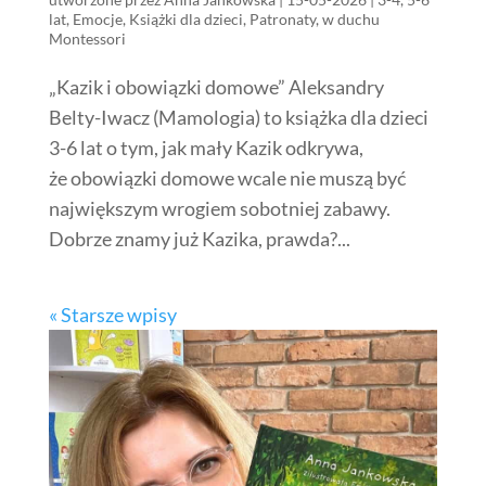
lat
,
Emocje
,
Książki dla dzieci
,
Patronaty
,
w duchu
Montessori
„Kazik i obowiązki domowe” Aleksandry
Belty-Iwacz (Mamologia) to książka dla dzieci
3-6 lat o tym, jak mały Kazik odkrywa,
że obowiązki domowe wcale nie muszą być
największym wrogiem sobotniej zabawy.
Dobrze znamy już Kazika, prawda?...
« Starsze wpisy