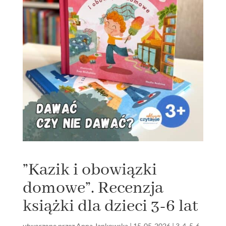
”Kazik i obowiązki
domowe”. Recenzja
książki dla dzieci 3-6 lat
utworzone przez
Anna Jankowska
|
15-05-2026
|
3-4
,
5-6