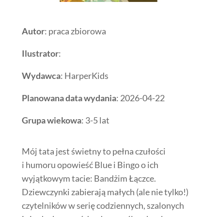
Autor
: praca zbiorowa
Ilustrator
:
Wydawca
: HarperKids
Planowana data wydania
: 2026-04-22
Grupa wiekowa
: 3-5 lat
Mój tata jest świetny to pełna czułości
i humoru opowieść Blue i Bingo o ich
wyjątkowym tacie: Bandżim Łączce.
Dziewczynki zabierają małych (ale nie tylko!)
czytelników w serię codziennych, szalonych