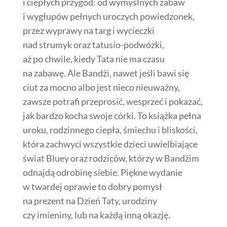
i ciepłych przygód: od wymyślnych zabaw
i wygłupów pełnych uroczych powiedzonek,
przez wyprawy na targ i wycieczki
nad strumyk oraz tatusio-podwózki,
aż po chwile, kiedy Tata nie ma czasu
na zabawę. Ale Bandżi, nawet jeśli bawi się
ciut za mocno albo jest nieco nieuważny,
zawsze potrafi przeprosić, wesprzeć i pokazać,
jak bardzo kocha swoje córki. To książka pełna
uroku, rodzinnego ciepła, śmiechu i bliskości,
która zachwyci wszystkie dzieci uwielbiające
świat Bluey oraz rodziców, którzy w Bandżim
odnajdą odrobinę siebie. Piękne wydanie
w twardej oprawie to dobry pomysł
na prezent na Dzień Taty, urodziny
czy imieniny, lub na każdą inną okazję.