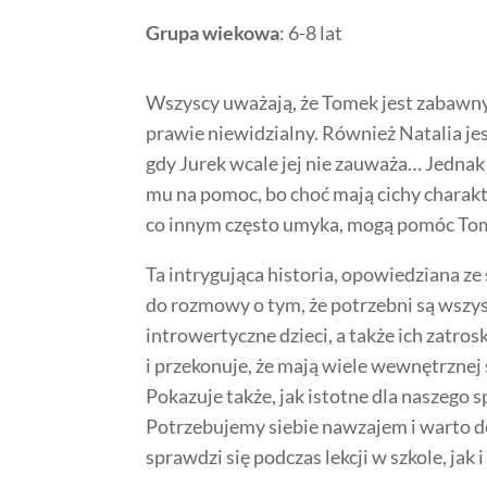
Grupa wiekowa
: 6-8 lat
Wszyscy uważają, że Tomek jest zabawny 
prawie niewidzialny. Również Natalia jest
gdy Jurek wcale jej nie zauważa… Jednak
mu na pomoc, bo choć mają cichy charakter
co innym często umyka, mogą pomóc To
Ta intrygująca historia, opowiedziana z
do rozmowy o tym, że potrzebni są wszyscy
introwertyczne dzieci, a także ich zatr
i przekonuje, że mają wiele wewnętrznej 
Pokazuje także, jak istotne dla naszego 
Potrzebujemy siebie nawzajem i warto doc
sprawdzi się podczas lekcji w szkole, ja