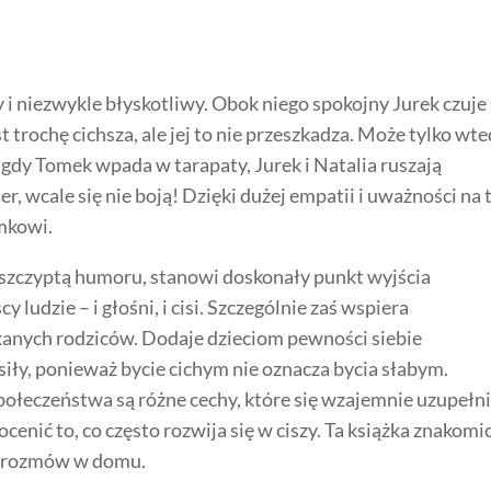
i niezwykle błyskotliwy. Obok niego spokojny Jurek czuje 
 trochę cichsza, ale jej to nie przeszkadza. Może tylko wte
 gdy Tomek wpada w tarapaty, Jurek i Natalia ruszają
, wcale się nie boją! Dzięki dużej empatii i uważności na 
mkowi.
e szczyptą humoru, stanowi doskonały punkt wyjścia
 ludzie – i głośni, i cisi. Szczególnie zaś wspiera
oskanych rodziców. Dodaje dzieciom pewności siebie
siły, ponieważ bycie cichym nie oznacza bycia słabym.
społeczeństwa są różne cechy, które się wzajemnie uzupełni
enić to, co często rozwija się w ciszy. Ta książka znakomi
k i rozmów w domu.