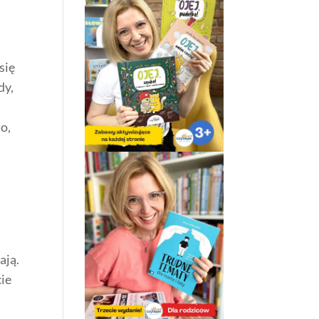
się
dy,
to,
ają.
cie