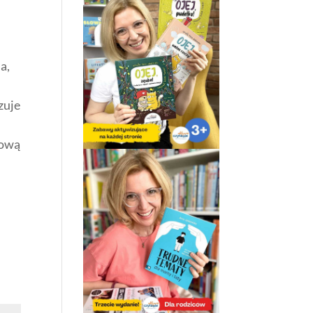
a,
zuje
rową