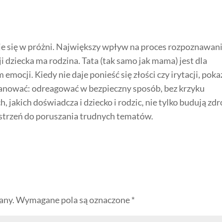
e się w próżni. Największy wpływ na proces rozpoznawani
 dziecka ma rodzina. Tata (tak samo jak mama) jest dla
mocji. Kiedy nie daje ponieść się złości czy irytacji, poka
nować: odreagować w bezpieczny sposób, bez krzyku
, jakich doświadcza i dziecko i rodzic, nie tylko budują zd
zestrzeń do poruszania trudnych tematów.
any.
Wymagane pola są oznaczone
*