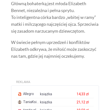
Główną bohaterką jest młoda Elizabeth
Bennet, niezależna i pełna sprytu.
To inteligentna córka bardzo „wbitej w ramy”
matki i milczącego najczęściej ojca. Sprzeciwia
się zasadom narzucanym dziewczętom.
W świecie pełnym uprzedzeń i konfliktów
Elizabeth odkrywa, że miłość może zaskoczyć
nas tam, gdzie jej najmniej oczekujemy.
REKLAMA
Allegro
książka
14,33 zł
TaniaKsiazka.pl
książka
21,12 zł