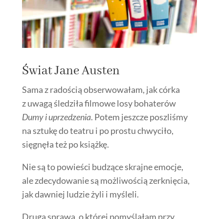
Świat Jane Austen
Sama z radością obserwowałam, jak córka
z uwagą śledziła filmowe losy bohaterów
Dumy i uprzedzenia
. Potem jeszcze poszliśmy
na sztukę do teatru i po prostu chwyciło,
sięgnęła też po książkę.
Nie są to powieści budzące skrajne emocje,
ale zdecydowanie są możliwością zerknięcia,
jak dawniej ludzie żyli i myśleli.
Druga sprawa, o której pomyślałam przy