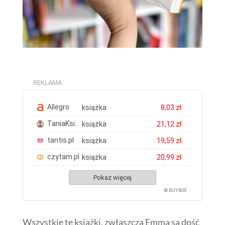
REKLAMA
Allegro
książka
8,03 zł
TaniaKsiazka.pl
książka
21,12 zł
tantis.pl
książka
19,59 zł
czytam.pl
książka
20,99 zł
Pokaż więcej
© BUY.BOX
Wszystkie te książki, zwłaszcza Emma są dość