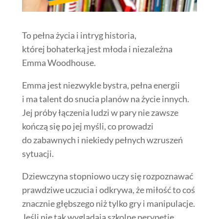
To pełna życia i intryg historia,
której bohaterką jest młoda i niezależna
Emma Woodhouse.
Emma jest niezwykle bystra, pełna energii
i ma talent do snucia planów na życie innych.
Jej próby łączenia ludzi w pary nie zawsze
kończą się po jej myśli, co prowadzi
do zabawnych i niekiedy pełnych wzruszeń
sytuacji.
Dziewczyna stopniowo uczy się rozpoznawać
prawdziwe uczucia i odkrywa, że miłość to coś
znacznie głębszego niż tylko gry i manipulacje.
Jeśli nie tak wyglądają szkolne perypetie