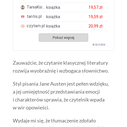
TaniaKsiazka.pl
książka
19,57 zł
tantis.pl
książka
19,59 zł
czytam.pl
książka
20,99 zł
Pokaż więcej
© BUY.BOX
Zauważcie, że czytanie klasycznej literatury
rozwija wyobraźnię i wzbogaca słownictwo.
Styl pisania Jane Austen jest pełen wdzięku,
a jej umiejętność przedstawiania emocji
i charakterów sprawia, że czytelnik wpada
w wir opowieści.
Wydaje mi się, że tłumaczenie zdołało