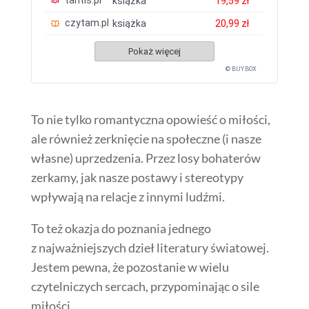
tantis.pl
książka
19,59 zł
czytam.pl
książka
20,99 zł
Pokaż więcej
© BUY.BOX
To nie tylko romantyczna opowieść o miłości,
ale również zerknięcie na społeczne (i nasze
własne) uprzedzenia. Przez losy bohaterów
zerkamy, jak nasze postawy i stereotypy
wpływają na relacje z innymi ludźmi.
To też okazja do poznania jednego
z najważniejszych dzieł literatury światowej.
Jestem pewna, że pozostanie w wielu
czytelniczych sercach, przypominając o sile
miłości.