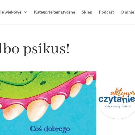
rie wiekowe
Kategorie tematyczne
Sklep
Podcast
O mnie
lbo psikus!