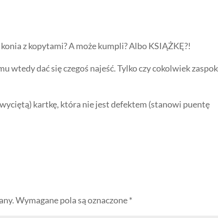
cie konia z kopytami? A może kumpli? Albo KSIĄŻKĘ?!
 mu wtedy dać się czegoś najeść. Tylko czy cokolwiek zaspok
ciętą) kartkę, która nie jest defektem (stanowi puentę
any.
Wymagane pola są oznaczone
*