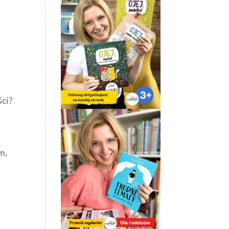
ści?
m,