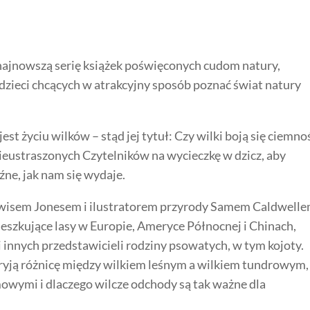
najnowszą serię książek poświęconych cudom natury,
dzieci chcących w atrakcyjny sposób poznać świat natury
t życiu wilków – stąd jej tytuł: Czy wilki boją się ciemno
nieustraszonych Czytelników na wycieczkę w dzicz, aby
oźne, jak nam się wydaje.
isem Jonesem i ilustratorem przyrody Samem Caldwelle
eszkujące lasy w Europie, Ameryce Północnej i Chinach,
 i innych przedstawicieli rodziny psowatych, w tym kojoty.
ryją różnicę między wilkiem leśnym a wilkiem tundrowym,
omowymi i dlaczego wilcze odchody są tak ważne dla