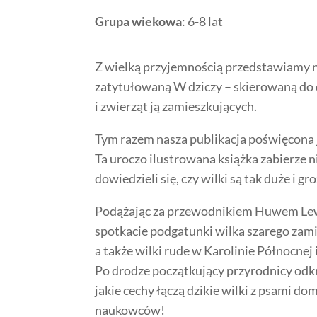
Grupa wiekowa
: 6-8 lat
Z wielką przyjemnością przedstawiamy 
zatytułowaną W dziczy – skierowaną do 
i zwierząt ją zamieszkujących.
Tym razem nasza publikacja poświęcona jes
Ta uroczo ilustrowana książka zabierze 
dowiedzieli się, czy wilki są tak duże i gr
Podążając za przewodnikiem Huwem Lew
spotkacie podgatunki wilka szarego zami
a także wilki rude w Karolinie Północnej
Po drodze początkujący przyrodnicy odk
jakie cechy łączą dzikie wilki z psami d
naukowców!