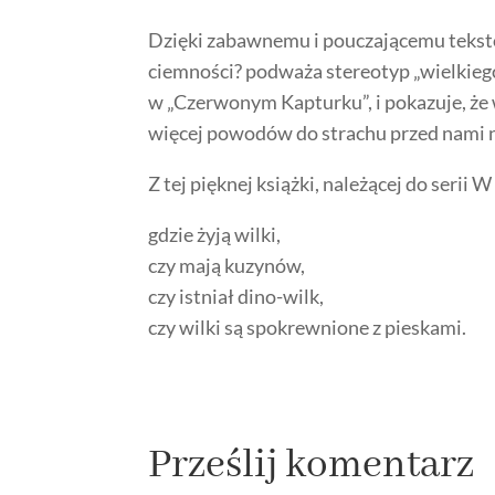
Dzięki zabawnemu i pouczającemu tekstow
ciemności? podważa stereotyp „wielkiego
w „Czerwonym Kapturku”, i pokazuje, że w
więcej powodów do strachu przed nami n
Z tej pięknej książki, należącej do serii 
gdzie żyją wilki,
czy mają kuzynów,
czy istniał dino-wilk,
czy wilki są spokrewnione z pieskami.
Prześlij komentarz