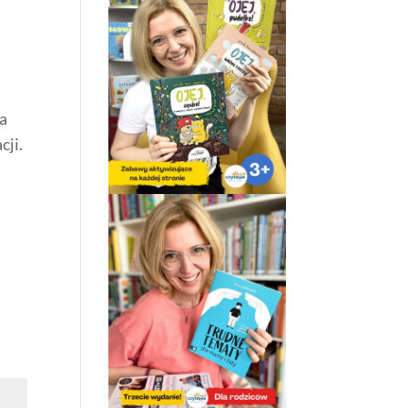
la
cji.