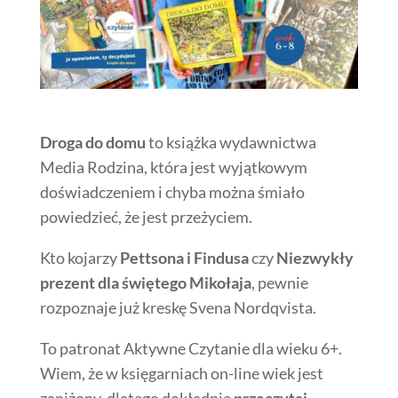
Droga do domu
to książka wydawnictwa
Media Rodzina, która jest wyjątkowym
doświadczeniem i chyba można śmiało
powiedzieć, że jest przeżyciem.
Kto kojarzy
Pettsona i Findusa
czy
Niezwykły
prezent dla świętego Mikołaja
, pewnie
rozpoznaje już kreskę Svena Nordqvista.
To patronat Aktywne Czytanie dla wieku 6+.
Wiem, że w księgarniach on-line wiek jest
zaniżony, dlatego dokładnie
przeczytaj