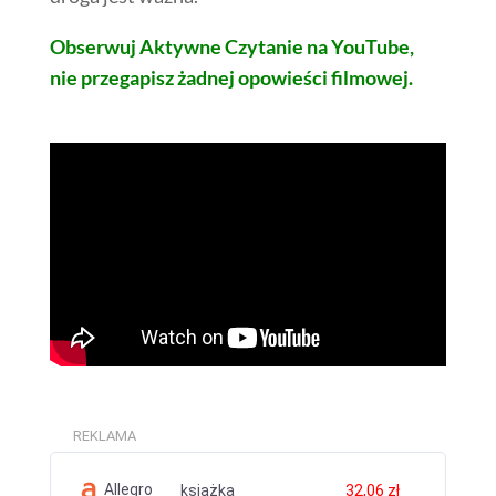
Obserwuj Aktywne Czytanie na YouTube,
nie przegapisz żadnej opowieści filmowej.
REKLAMA
Allegro
książka
32,06 zł