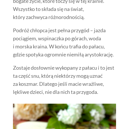
bogate życie, które toczy się w tej krainie.
Wszystko to składa się na świat,
który zachwyca różnorodnością.
Podróż chłopca jest pełna przygód – jazda
pociągiem, wspinaczka po górach, woda
i morska kraina. W końcu trafia do pałacu,
gdzie spotyka ogromnie niemiłą arystokrację.
Zostaje dosłownie wykopany z pałacu i to jest
ta część snu, którą niektórzy mogą uznać
za koszmar. Dlatego jeśli macie wrażliwe,
lękliwe dzieci, nie dla nich ta przygoda.