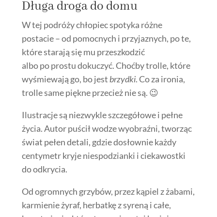
Długa droga do domu
W tej podróży chłopiec spotyka różne
postacie – od pomocnych i przyjaznych, po te,
które starają się mu przeszkodzić
albo po prostu dokuczyć. Choćby trolle, które
wyśmiewają go, bo jest
brzydki
. Co za ironia,
trolle same piękne przecież nie są. 😉
Ilustracje są niezwykle szczegółowe i pełne
życia. Autor puścił wodze wyobraźni, tworząc
świat pełen detali, gdzie dosłownie każdy
centymetr kryje niespodzianki i ciekawostki
do odkrycia.
Od ogromnych grzybów, przez kąpiel z żabami,
karmienie żyraf, herbatkę z syreną i całe,