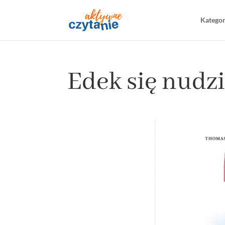
Katego
Edek się nudz