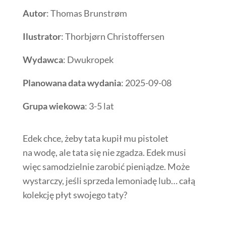
Autor
: Thomas Brunstrøm
Ilustrator
: Thorbjørn Christoffersen
Wydawca
: Dwukropek
Planowana data wydania
: 2025-09-08
Grupa wiekowa
: 3-5 lat
Edek chce, żeby tata kupił mu pistolet
na wodę, ale tata się nie zgadza. Edek musi
więc samodzielnie zarobić pieniądze. Może
wystarczy, jeśli sprzeda lemoniadę lub… całą
kolekcję płyt swojego taty?