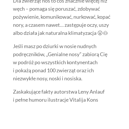
Dla zwierząt nos to coś znacznie więcej niż
węch – pomaga się poruszać, zdobywać
pożywienie, komunikować, nurkować, kopać
nory, a czasem nawet… zastępuje oczy, uszy
albo działa jak naturalna klimatyzacja 😮🐽
Jeśli masz po dziurki w nosie nudnych
podręczników, „Genialne nosy” zabiorą Cię
w podróż po wszystkich kontynentach
i pokażą ponad 100 zwierząt oraz ich
niezwykłe nosy, noski i nosiska.
Zaskakujące fakty autorstwa Leny Anlauf
i pełne humoru ilustracje Vitalija Kons