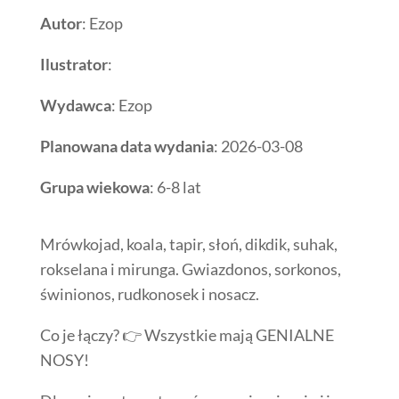
Autor
: Ezop
Ilustrator
:
Wydawca
: Ezop
Planowana data wydania
: 2026-03-08
Grupa wiekowa
: 6-8 lat
Mrówkojad, koala, tapir, słoń, dikdik, suhak,
rokselana i mirunga. Gwiazdonos, sorkonos,
świnionos, rudkonosek i nosacz.
Co je łączy? 👉 Wszystkie mają GENIALNE
NOSY!