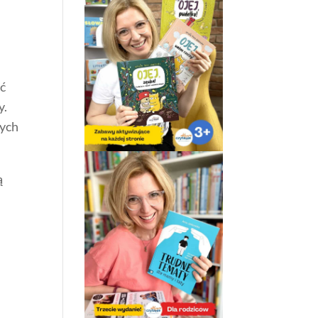
ać
y.
zych
ą