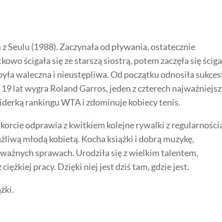
m z Seulu (1988). Zaczynała od pływania, ostatecznie
wo ścigała się ze starszą siostrą, potem zaczęła się ścig
ła waleczna i nieustępliwa. Od początku odnosiła sukces
ku 19 lat wygra Roland Garros, jeden z czterech najważniejs
 liderką rankingu WTA i zdominuje kobiecy tenis.
korcie odprawia z kwitkiem kolejne rywalki z regularności
ażliwą młodą kobietą. Kocha książki i dobrą muzykę,
w ważnych sprawach. Urodziła się z wielkim talentem,
iężkiej pracy. Dzięki niej jest dziś tam, gdzie jest.
żki.