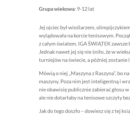
Grupa wiekowa
: 9-12 lat
Jej ojciec był wioślarzem, olimpijczykie
wylądowała na korcie tenisowym. Początko
z całym światem. IGA ŚWIĄTEK zawsze by
Jednak nawet jej się nie śniło, że w wie
turniejów na świecie, a później zostanie
Mówią o niej „Maszyna z Raszyna”, bo na 
maszyny. Poza nim jest inteligentną i wr
nie obawisię publicznie zabierać głosu 
ale nie dotarłaby na tenisowe szczyty bez c
Jak do tego doszło – dowiesz się z tej ksią