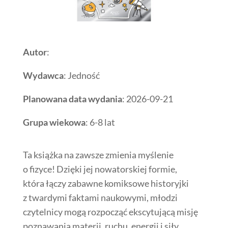
Autor
:
Wydawca
: Jedność
Planowana data wydania
: 2026-09-21
Grupa wiekowa
: 6-8 lat
Ta książka na zawsze zmienia myślenie
o fizyce! Dzięki jej nowatorskiej formie,
która łączy zabawne komiksowe historyjki
z twardymi faktami naukowymi, młodzi
czytelnicy mogą rozpocząć ekscytującą misję
poznawania materii, ruchu, energii i siły.